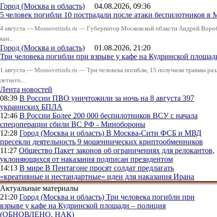
Город (Москва и область)
04.08.2026, 09:36
5 человек погибли 10 пострадали после атаки беспилотников в 
4 августа — Mossovetinfo.ru — Губернатор Московской области Андрей Вор
кан...
Город (Москва и область)
01.08.2026, 21:20
Три человека погибли при взрыве у кафе на Кудринской пло
1 августа — Mossovetinfo.ru — Три человека погибли, 15 получили травмы ра
летнего...
Лента новостей
08:39
В России
ПВО уничтожили за ночь на 8 августа 397
украинских БПЛА
12:46
В России
Более 200 000 беспилотников ВСУ с начала
спецоперации сбили ВС РФ - Минобороны
12:28
Город (Москва и область)
В Москва-Сити ФСБ и МВД
пресекли деятельность 9 мошеннических криптообменников
11:27
Общество
Пакет законов об ограничениях для релокантов,
уклоняющихся от наказания подписан президентом
14:13
В мире
В Пентагоне просят солдат предлагать
«креативные и нестандартные» идеи для наказания Ирана
Актуальные материалы
21:20
Город (Москва и область)
Три человека погибли при
взрыве у кафе на Кудринской площади – полиция
(ОБНОВЛЕНО, НАК)