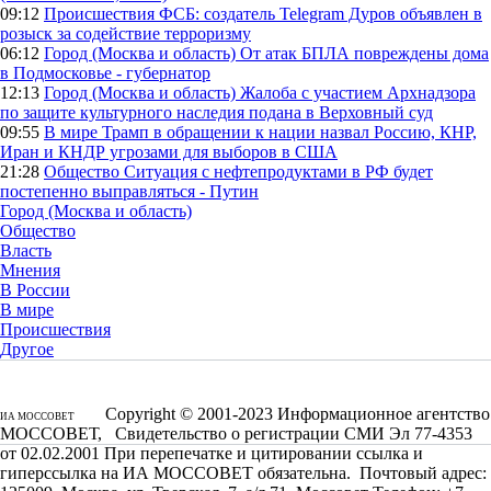
09:12
Происшествия
ФСБ: создатель Telegram Дуров объявлен в
розыск за содействие терроризму
06:12
Город (Москва и область)
От атак БПЛА повреждены дома
в Подмосковье - губернатор
12:13
Город (Москва и область)
Жалоба с участием Архнадзора
по защите культурного наследия подана в Верховный суд
09:55
В мире
Трамп в обращении к нации назвал Россию, КНР,
Иран и КНДР угрозами для выборов в США
21:28
Общество
Ситуация с нефтепродуктами в РФ будет
постепенно выправляться - Путин
Город (Москва и область)
Общество
Власть
Мнения
В России
В мире
Происшествия
Другое
Copyright © 2001-2023 Информационное агентство
ИА МОССОВЕТ
МОССОВЕТ, Свидетельство о регистрации СМИ Эл 77-4353
от 02.02.2001 При перепечатке и цитировании ссылка и
гиперссылка на ИА МОССОВЕТ обязательна. Почтовый адрес: