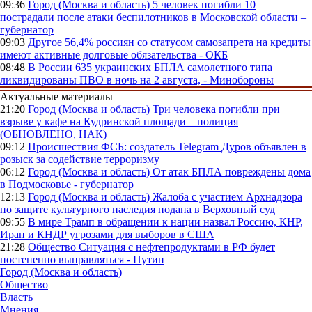
09:36
Город (Москва и область)
5 человек погибли 10
пострадали после атаки беспилотников в Московской области –
губернатор
09:03
Другое
56,4% россиян со статусом самозапрета на кредиты
имеют активные долговые обязательства - ОКБ
08:48
В России
635 украинских БПЛА самолетного типа
ликвидированы ПВО в ночь на 2 августа, - Минобороны
Актуальные материалы
21:20
Город (Москва и область)
Три человека погибли при
взрыве у кафе на Кудринской площади – полиция
(ОБНОВЛЕНО, НАК)
09:12
Происшествия
ФСБ: создатель Telegram Дуров объявлен в
розыск за содействие терроризму
06:12
Город (Москва и область)
От атак БПЛА повреждены дома
в Подмосковье - губернатор
12:13
Город (Москва и область)
Жалоба с участием Архнадзора
по защите культурного наследия подана в Верховный суд
09:55
В мире
Трамп в обращении к нации назвал Россию, КНР,
Иран и КНДР угрозами для выборов в США
21:28
Общество
Ситуация с нефтепродуктами в РФ будет
постепенно выправляться - Путин
Город (Москва и область)
Общество
Власть
Мнения