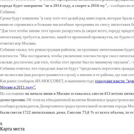
города будет завершена "не к 2014 году, а скорее к 2016-му",
- сообщил во 
Собянин.
Сроки будут изменены "в силу того что целый ряд инвесторов, которые брали 
ними не справились и большие масштабные программы по сносу пятиэтажек бы
"Для того чтобы заново этот проект раскрутить (а скорее всего, городу приде
пятиэтажки), требуется, конечно, какой-то временной промежуток, но будем ст
отметил мэр Москвы.
Собянин сказал, что реконструкция районов, застроенных пятиэтажками будет
плотности. "Мы постараемся, чтобы увеличение плотности при сносе пятиэт
сколько достаточно для того, чтобы этот проект был по минимуму окупаем", - 
Собянин отметил, что городские власти будут "продолжать переселять граждан
не на выселки (как распространяются слухи), а именно в те районы, где они се
Как ранее сообщало ИА МОССОВЕТ, в нынешнем году
городские власти "вдв
Москве в 2011 году".
По состоянию
на начало июня в Москве оставалось снести 413 ветхих пяти
домостроения.
Об этом на объединенной коллегии Комплекса градостроительн
сообщил руководитель Департамента градостроительной политики города Мо
были снести 1722 пятиэтажных дома. Снесено 75,6 % от всего объема, то ес
x
Карта места