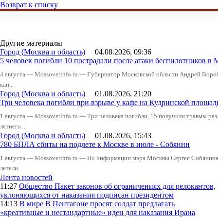
Возврат к списку
Другие материалы
Город (Москва и область)
04.08.2026, 09:36
5 человек погибли 10 пострадали после атаки беспилотников в 
4 августа — Mossovetinfo.ru — Губернатор Московской области Андрей Вор
кан...
Город (Москва и область)
01.08.2026, 21:20
Три человека погибли при взрыве у кафе на Кудринской пло
1 августа — Mossovetinfo.ru — Три человека погибли, 15 получили травмы ра
летнего...
Город (Москва и область)
01.08.2026, 15:43
780 БПЛА сбиты на подлете к Москве в июле - Собянин
1 августа — Mossovetinfo.ru — По информации мэра Москвы Сергея Собянина,
летели...
Лента новостей
11:27
Общество
Пакет законов об ограничениях для релокантов,
уклоняющихся от наказания подписан президентом
14:13
В мире
В Пентагоне просят солдат предлагать
«креативные и нестандартные» идеи для наказания Ирана