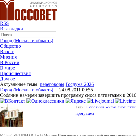
RSS
В закладки
Город (Москва и область)
Общество
Власть
Мнения
В России
В мире
Происшествия
Другое
Актуальные темы:
переговоры
Госдума-2026
Город (Москва и область)
24.08.2011 09:55
Собянин намерен завершить программу сноса пятиэтажек к 2016
Теги:
Собоянин
жилье
снос
пяти
программа
MOSSOVETINFO.RU – В Москве
Программа комплексной реконструкции пя