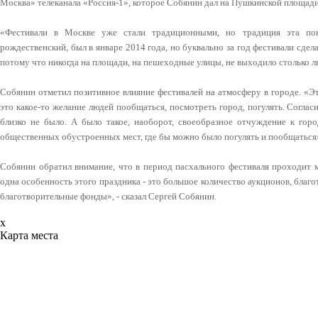
Москва» телеканала «Россия-1», которое Собянин дал на Пушкинской площади
«Фестивали в Москве уже стали традиционными, но традиция эта пок
рождественский, был в январе 2014 года, но буквально за год фестивали сде
потому что никогда на площади, на пешеходные улицы, не выходило столько л
Собянин отметил позитивное влияние фестивалей на атмосферу в городе. «Э
это какое-то желание людей пообщаться, посмотреть город, погулять. Согласи
близко не было. А было такое, наоборот, своеобразное отчуждение к горо
общественных обустроенных мест, где бы можно было погулять и пообщаться»
Собянин обратил внимание, что в период пасхального фестиваля проходит 
одна особенность этого праздника - это большое количество аукционов, благ
благотворительные фонды», - сказал Сергей Собянин.
x
Карта места