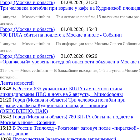
Город (Москва и область)
01.08.2026, 21:20
Три человека погибли при взрыве у кафе на Кудринской пло
1 августа — Mossovetinfo.ru — Три человека погибли, 15 получили травмы ра
летнего...
Город (Москва и область)
01.08.2026, 15:43
780 БПЛА сбиты на подлете к Москве в июле - Собянин
1 августа — Mossovetinfo.ru — По информации мэра Москвы Сергея Собянина,
летели...
Город (Москва и область)
31.07.2026, 09:26
«Оранжевый» уровень погодной опасности объявлен в Москве н
31 июля — Mossovetinfo.ru — В ближайшие выходные, 1–2 августа, в Москве 
погодно...
Лента новостей
08:48
В России
635 украинских БПЛА самолетного типа
ликвидированы ПВО в ночь на 2 августа, - Минобороны
21:20
Город (Москва и область)
Три человека погибли при
взрыве у кафе на Кудринской площади – полиция
(ОБНОВЛЕНО, НАК)
15:43
Город (Москва и область)
780 БПЛА сбиты на подлете к
Москве в июле - Собянин
15:13
В России
Теплоход «Росатома» затонул после «пиратской»
атаки дронов
10:09
Происшествия
Задержан участник запрещенной