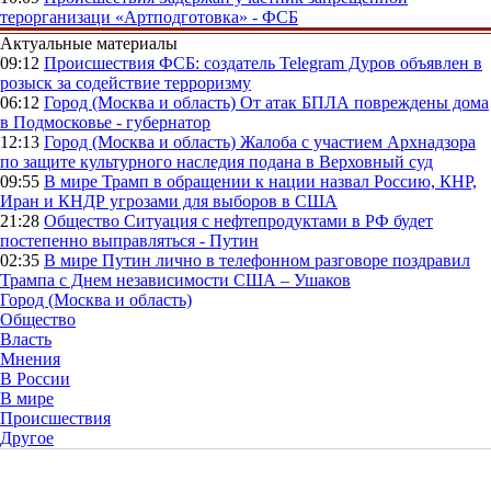
терорганизаци «Артподготовка» - ФСБ
Актуальные материалы
09:12
Происшествия
ФСБ: создатель Telegram Дуров объявлен в
розыск за содействие терроризму
06:12
Город (Москва и область)
От атак БПЛА повреждены дома
в Подмосковье - губернатор
12:13
Город (Москва и область)
Жалоба с участием Архнадзора
по защите культурного наследия подана в Верховный суд
09:55
В мире
Трамп в обращении к нации назвал Россию, КНР,
Иран и КНДР угрозами для выборов в США
21:28
Общество
Ситуация с нефтепродуктами в РФ будет
постепенно выправляться - Путин
02:35
В мире
Путин лично в телефонном разговоре поздравил
Трампа с Днем независимости США – Ушаков
Город (Москва и область)
Общество
Власть
Мнения
В России
В мире
Происшествия
Другое