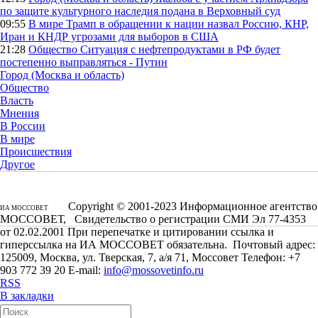
по защите культурного наследия подана в Верховный суд
09:55
В мире
Трамп в обращении к нации назвал Россию, КНР,
Иран и КНДР угрозами для выборов в США
21:28
Общество
Ситуация с нефтепродуктами в РФ будет
постепенно выправляться - Путин
Город (Москва и область)
Общество
Власть
Мнения
В России
В мире
Происшествия
Другое
Copyright © 2001-2023 Информационное агентство
ИА МОССОВЕТ
МОССОВЕТ, Свидетельство о регистрации СМИ Эл 77-4353
от 02.02.2001 При перепечатке и цитировании ссылка и
гиперссылка на ИА МОССОВЕТ обязательна. Почтовый адрес:
125009, Москва, ул. Тверская, 7, а/я 71, Моссовет Телефон: +7
903 772 39 20 E-mail:
info@mossovetinfo.ru
RSS
В закладки