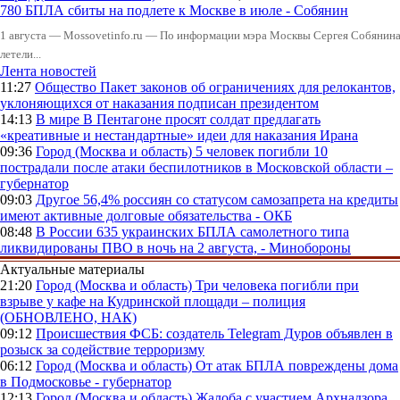
780 БПЛА сбиты на подлете к Москве в июле - Собянин
1 августа — Mossovetinfo.ru — По информации мэра Москвы Сергея Собянина,
летели...
Лента новостей
11:27
Общество
Пакет законов об ограничениях для релокантов,
уклоняющихся от наказания подписан президентом
14:13
В мире
В Пентагоне просят солдат предлагать
«креативные и нестандартные» идеи для наказания Ирана
09:36
Город (Москва и область)
5 человек погибли 10
пострадали после атаки беспилотников в Московской области –
губернатор
09:03
Другое
56,4% россиян со статусом самозапрета на кредиты
имеют активные долговые обязательства - ОКБ
08:48
В России
635 украинских БПЛА самолетного типа
ликвидированы ПВО в ночь на 2 августа, - Минобороны
Актуальные материалы
21:20
Город (Москва и область)
Три человека погибли при
взрыве у кафе на Кудринской площади – полиция
(ОБНОВЛЕНО, НАК)
09:12
Происшествия
ФСБ: создатель Telegram Дуров объявлен в
розыск за содействие терроризму
06:12
Город (Москва и область)
От атак БПЛА повреждены дома
в Подмосковье - губернатор
12:13
Город (Москва и область)
Жалоба с участием Архнадзора