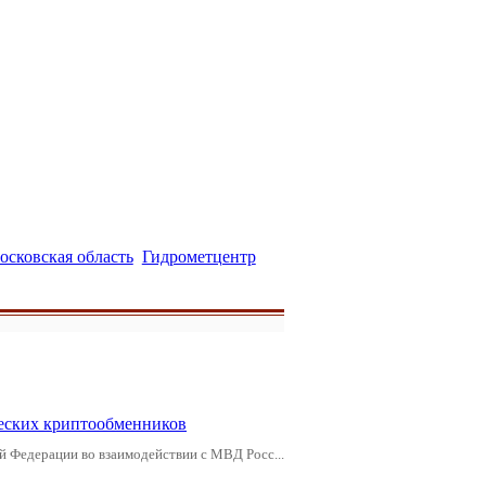
осковская область
Гидрометцентр
еских криптообменников
й Федерации во взаимодействии с МВД Росс...