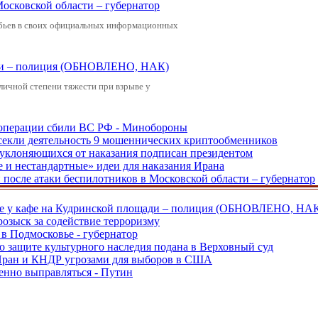
Московской области – губернатор
обьев в своих официальных информационных
щади – полиция (ОБНОВЛЕНО, НАК)
зличной степени тяжести при взрыве у
ецоперации сбили ВС РФ - Минобороны
екли деятельность 9 мошеннических криптообменников
, уклоняющихся от наказания подписан президентом
е и нестандартные» идеи для наказания Ирана
и после атаки беспилотников в Московской области – губернатор
ве у кафе на Кудринской площади – полиция (ОБНОВЛЕНО, НА
розыск за содействие терроризму
в Подмосковье - губернатор
о защите культурного наследия подана в Верховный суд
 Иран и КНДР угрозами для выборов в США
енно выправляться - Путин