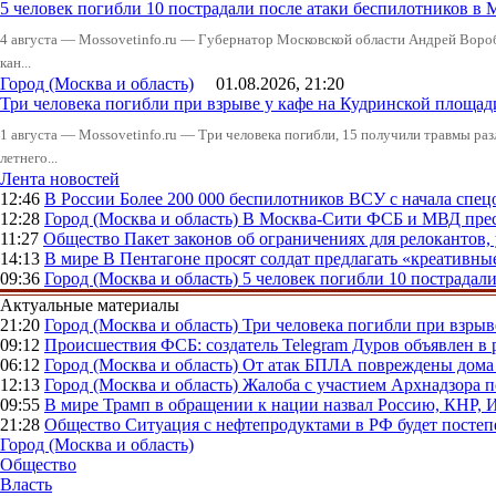
5 человек погибли 10 пострадали после атаки беспилотников в 
4 августа — Mossovetinfo.ru — Губернатор Московской области Андрей Вор
кан...
Город (Москва и область)
01.08.2026, 21:20
Три человека погибли при взрыве у кафе на Кудринской пло
1 августа — Mossovetinfo.ru — Три человека погибли, 15 получили травмы ра
летнего...
Лента новостей
12:46
В России
Более 200 000 беспилотников ВСУ с начала сп
12:28
Город (Москва и область)
В Москва-Сити ФСБ и МВД прес
11:27
Общество
Пакет законов об ограничениях для релокантов
14:13
В мире
В Пентагоне просят солдат предлагать «креативны
09:36
Город (Москва и область)
5 человек погибли 10 пострадал
Актуальные материалы
21:20
Город (Москва и область)
Три человека погибли при взры
09:12
Происшествия
ФСБ: создатель Telegram Дуров объявлен в 
06:12
Город (Москва и область)
От атак БПЛА повреждены дома 
12:13
Город (Москва и область)
Жалоба с участием Архнадзора п
09:55
В мире
Трамп в обращении к нации назвал Россию, КНР,
21:28
Общество
Ситуация с нефтепродуктами в РФ будет постеп
Город (Москва и область)
Общество
Власть