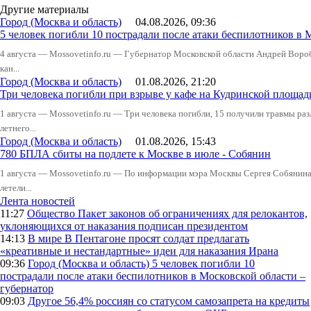
Другие материалы
Город (Москва и область)
04.08.2026, 09:36
5 человек погибли 10 пострадали после атаки беспилотников в 
4 августа — Mossovetinfo.ru — Губернатор Московской области Андрей Вор
кан...
Город (Москва и область)
01.08.2026, 21:20
Три человека погибли при взрыве у кафе на Кудринской пло
1 августа — Mossovetinfo.ru — Три человека погибли, 15 получили травмы ра
летнего...
Город (Москва и область)
01.08.2026, 15:43
780 БПЛА сбиты на подлете к Москве в июле - Собянин
1 августа — Mossovetinfo.ru — По информации мэра Москвы Сергея Собянина,
летели...
Лента новостей
11:27
Общество
Пакет законов об ограничениях для релокантов,
уклоняющихся от наказания подписан президентом
14:13
В мире
В Пентагоне просят солдат предлагать
«креативные и нестандартные» идеи для наказания Ирана
09:36
Город (Москва и область)
5 человек погибли 10
пострадали после атаки беспилотников в Московской области –
губернатор
09:03
Другое
56,4% россиян со статусом самозапрета на кредиты