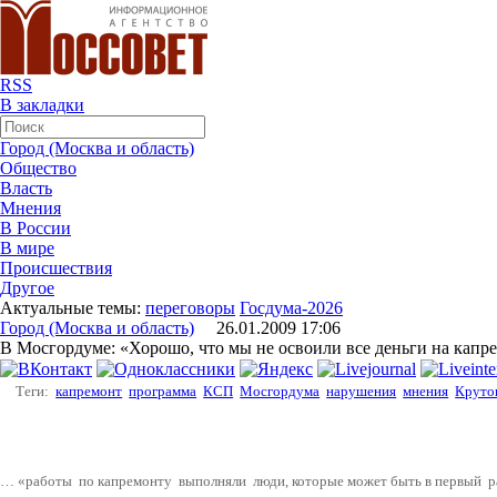
RSS
В закладки
Город (Москва и область)
Общество
Власть
Мнения
В России
В мире
Происшествия
Другое
Актуальные темы:
переговоры
Госдума-2026
Город (Москва и область)
26.01.2009 17:06
В Мосгордуме: «Хорошо, что мы не освоили все деньги на капр
Теги:
капремонт
программа
КСП
Мосгордума
нарушения
мнения
Круто
… «работы
по капремонту
выполняли
люди, которые может быть в первый
р