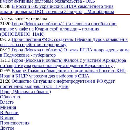
имеют активные долговые обязательства - ОКБ
08:48
В России
635 украинских БПЛА самолетного типа
ликвидированы ПВО в ночь на 2 августа, - Минобороны
Актуальные материалы
21:20
Город (Москва и область)
Три человека погибли при
взрыве у кафе на Кудринской площади – полиция
(ОБНОВЛЕНО, НАК)
09:12
Происшествия
ФСБ: создатель Telegram Дуров объявлен в
розыск за содействие терроризму
06:12
Город (Москва и область)
От атак БПЛА повреждены дома
в Подмосковье - губернатор
12:13
Город (Москва и область)
Жалоба с участием Архнадзора
по защите культурного наследия подана в Верховный суд
09:55
В мире
Трамп в обращении к нации назвал Россию, КНР,
Иран и КНДР угрозами для выборов в США
21:28
Общество
Ситуация с нефтепродуктами в РФ будет
постепенно выправляться - Путин
Город (Москва и область)
Общество
Власть
Мнения
В России
В мире
Происшествия
Другое