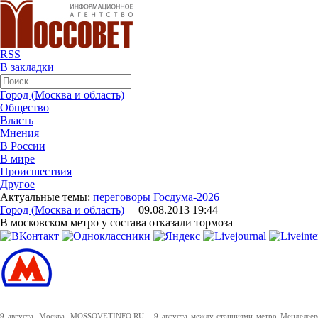
RSS
В закладки
Город (Москва и область)
Общество
Власть
Мнения
В России
В мире
Происшествия
Другое
Актуальные темы:
переговоры
Госдума-2026
Город (Москва и область)
09.08.2013 19:44
В московском метро у состава отказали тормоза
9 августа. Москва. MOSSOVETINFO.RU - 9 августа между станциями метро Менделеевс