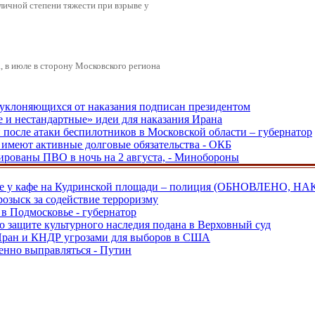
зличной степени тяжести при взрыве у
 в июле в сторону Московского региона
, уклоняющихся от наказания подписан президентом
е и нестандартные» идеи для наказания Ирана
и после атаки беспилотников в Московской области – губернатор
ы имеют активные долговые обязательства - ОКБ
рованы ПВО в ночь на 2 августа, - Минобороны
ве у кафе на Кудринской площади – полиция (ОБНОВЛЕНО, НА
розыск за содействие терроризму
в Подмосковье - губернатор
о защите культурного наследия подана в Верховный суд
 Иран и КНДР угрозами для выборов в США
енно выправляться - Путин