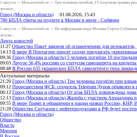
1 августа — Mossovetinfo.ru — Три человека погибли, 15 получили травмы ра
летнего...
Город (Москва и область)
01.08.2026, 15:43
780 БПЛА сбиты на подлете к Москве в июле - Собянин
1 августа — Mossovetinfo.ru — По информации мэра Москвы Сергея Собянина,
летели...
Лента новостей
11:27
Общество
Пакет законов об ограничениях для релокантов
14:13
В мире
В Пентагоне просят солдат предлагать «креативны
09:36
Город (Москва и область)
5 человек погибли 10 пострадал
09:03
Другое
56,4% россиян со статусом самозапрета на кредит
08:48
В России
635 украинских БПЛА самолетного типа ликвиди
Актуальные материалы
21:20
Город (Москва и область)
Три человека погибли при взры
09:12
Происшествия
ФСБ: создатель Telegram Дуров объявлен в 
06:12
Город (Москва и область)
От атак БПЛА повреждены дома 
12:13
Город (Москва и область)
Жалоба с участием Архнадзора п
09:55
В мире
Трамп в обращении к нации назвал Россию, КНР,
21:28
Общество
Ситуация с нефтепродуктами в РФ будет постеп
Город (Москва и область)
Общество
Власть
Мнения
В России