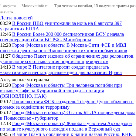
1 августа — Mossovetinfo.ru — Три человека погибли, 15 получили травмы ра
летнего...
Лента новостей
08:39
В России
ПВО уничтожили за ночь на 8 августа 397
украинских БПЛА
12:46
В России
Более 200 000 беспилотников ВСУ с начала
спецоперации сбили ВС РФ - Минобороны
12:28
Город (Москва и область)
В Москва-Сити ФСБ и МВД
пресекли деятельность 9 мошеннических криптообменников
11:27
Общество
Пакет законов об ограничениях для релокантов,
уклоняющихся от наказания подписан президентом
14:13
В мире
В Пентагоне просят солдат предлагать
«креативные и нестандартные» идеи для наказания Ирана
Актуальные материалы
21:20
Город (Москва и область)
Три человека погибли при
взрыве у кафе на Кудринской площади – полиция
(ОБНОВЛЕНО, НАК)
09:12
Происшествия
ФСБ: создатель Telegram Дуров объявлен в
розыск за содействие терроризму
06:12
Город (Москва и область)
От атак БПЛА повреждены дома
в Подмосковье - губернатор
12:13
Город (Москва и область)
Жалоба с участием Архнадзора
по защите культурного наследия подана в Верховный суд
09:55
В мире
Трамп в обращении к нации назвал Россию, КНР,