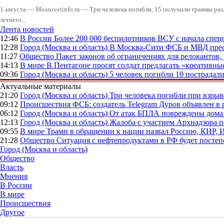
1 августа — Mossovetinfo.ru — Три человека погибли, 15 получили травмы ра
летнего...
Лента новостей
12:46
В России
Более 200 000 беспилотников ВСУ с начала сп
12:28
Город (Москва и область)
В Москва-Сити ФСБ и МВД прес
11:27
Общество
Пакет законов об ограничениях для релокантов
14:13
В мире
В Пентагоне просят солдат предлагать «креативны
09:36
Город (Москва и область)
5 человек погибли 10 пострадал
Актуальные материалы
21:20
Город (Москва и область)
Три человека погибли при взры
09:12
Происшествия
ФСБ: создатель Telegram Дуров объявлен в 
06:12
Город (Москва и область)
От атак БПЛА повреждены дома 
12:13
Город (Москва и область)
Жалоба с участием Архнадзора п
09:55
В мире
Трамп в обращении к нации назвал Россию, КНР,
21:28
Общество
Ситуация с нефтепродуктами в РФ будет постеп
Город (Москва и область)
Общество
Власть
Мнения
В России
В мире
Происшествия
Другое