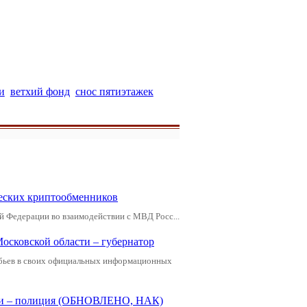
и
ветхий фонд
снос пятиэтажек
еских криптообменников
й Федерации во взаимодействии с МВД Росс...
Московской области – губернатор
обьев в своих официальных информационных
щади – полиция (ОБНОВЛЕНО, НАК)