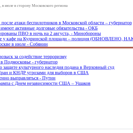
 в июле в сторону Московского региона
и после атаки беспилотников в Московской области – губернатор
ы имеют активные долговые обязательства - ОКБ
рованы ПВО в ночь на 2 августа, - Минобороны
ве у кафе на Кудринской площади – полиция (ОБНОВЛЕНО, НА
оскве в июле - Собянин
розыск за содействие терроризму
в Подмосковье - губернатор
о защите культурного наследия подана в Верховный суд
 Иран и КНДР угрозами для выборов в США
енно выправляться - Путин
Трампа с Днем независимости США – Ушаков