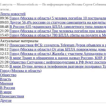
1 августа — Mossovetinfo.ru — По информации мэра Москвы Сергея Собянина,
летели...
Лента новостей
09:36
Город (Москва и область)
5 человек погибли 10 пострадал
09:03
Другое
56,4% россиян со статусом самозапрета на кредит
08:48
В России
635 украинских БПЛА самолетного типа ликвиди
21:20
Город (Москва и область)
Три человека погибли при взры
15:43
Город (Москва и область)
780 БПЛА сбиты на подлете к М
Актуальные материалы
09:12
Происшествия
ФСБ: создатель Telegram Дуров объявлен в 
06:12
Город (Москва и область)
От атак БПЛА повреждены дома 
12:13
Город (Москва и область)
Жалоба с участием Архнадзора п
09:55
В мире
Трамп в обращении к нации назвал Россию, КНР,
21:28
Общество
Ситуация с нефтепродуктами в РФ будет постеп
02:35
В мире
Путин лично в телефонном разговоре поздравил 
Город (Москва и область)
Общество
Власть
Мнения
В России
В мире
Происшествия
Другое