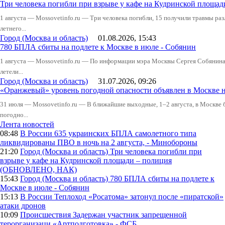
Три человека погибли при взрыве у кафе на Кудринской пло
1 августа — Mossovetinfo.ru — Три человека погибли, 15 получили травмы ра
летнего...
Город (Москва и область)
01.08.2026, 15:43
780 БПЛА сбиты на подлете к Москве в июле - Собянин
1 августа — Mossovetinfo.ru — По информации мэра Москвы Сергея Собянина,
летели...
Город (Москва и область)
31.07.2026, 09:26
«Оранжевый» уровень погодной опасности объявлен в Москве н
31 июля — Mossovetinfo.ru — В ближайшие выходные, 1–2 августа, в Москве 
погодно...
Лента новостей
08:48
В России
635 украинских БПЛА самолетного типа
ликвидированы ПВО в ночь на 2 августа, - Минобороны
21:20
Город (Москва и область)
Три человека погибли при
взрыве у кафе на Кудринской площади – полиция
(ОБНОВЛЕНО, НАК)
15:43
Город (Москва и область)
780 БПЛА сбиты на подлете к
Москве в июле - Собянин
15:13
В России
Теплоход «Росатома» затонул после «пиратской»
атаки дронов
10:09
Происшествия
Задержан участник запрещенной
терорганизаци «Артподготовка» - ФСБ