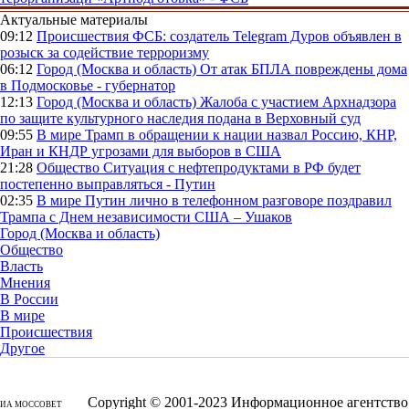
Актуальные материалы
09:12
Происшествия
ФСБ: создатель Telegram Дуров объявлен в
розыск за содействие терроризму
06:12
Город (Москва и область)
От атак БПЛА повреждены дома
в Подмосковье - губернатор
12:13
Город (Москва и область)
Жалоба с участием Архнадзора
по защите культурного наследия подана в Верховный суд
09:55
В мире
Трамп в обращении к нации назвал Россию, КНР,
Иран и КНДР угрозами для выборов в США
21:28
Общество
Ситуация с нефтепродуктами в РФ будет
постепенно выправляться - Путин
02:35
В мире
Путин лично в телефонном разговоре поздравил
Трампа с Днем независимости США – Ушаков
Город (Москва и область)
Общество
Власть
Мнения
В России
В мире
Происшествия
Другое
Copyright © 2001-2023 Информационное агентство
ИА МОССОВЕТ