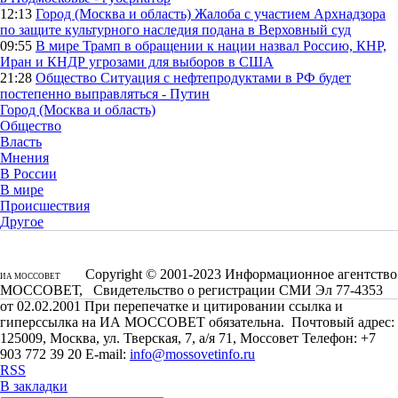
12:13
Город (Москва и область)
Жалоба с участием Архнадзора
по защите культурного наследия подана в Верховный суд
09:55
В мире
Трамп в обращении к нации назвал Россию, КНР,
Иран и КНДР угрозами для выборов в США
21:28
Общество
Ситуация с нефтепродуктами в РФ будет
постепенно выправляться - Путин
Город (Москва и область)
Общество
Власть
Мнения
В России
В мире
Происшествия
Другое
Copyright © 2001-2023 Информационное агентство
ИА МОССОВЕТ
МОССОВЕТ, Свидетельство о регистрации СМИ Эл 77-4353
от 02.02.2001 При перепечатке и цитировании ссылка и
гиперссылка на ИА МОССОВЕТ обязательна. Почтовый адрес:
125009, Москва, ул. Тверская, 7, а/я 71, Моссовет Телефон: +7
903 772 39 20 E-mail:
info@mossovetinfo.ru
RSS
В закладки