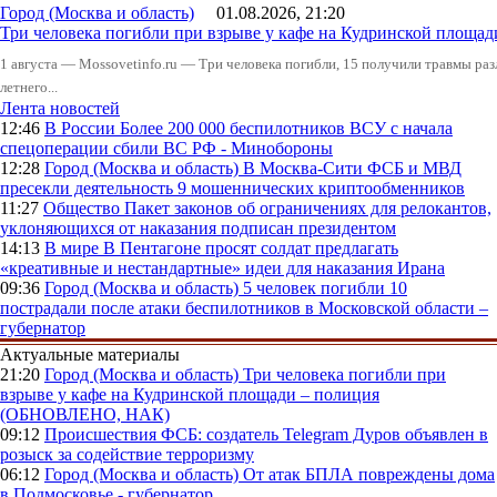
Город (Москва и область)
01.08.2026, 21:20
Три человека погибли при взрыве у кафе на Кудринской пло
1 августа — Mossovetinfo.ru — Три человека погибли, 15 получили травмы ра
летнего...
Лента новостей
12:46
В России
Более 200 000 беспилотников ВСУ с начала
спецоперации сбили ВС РФ - Минобороны
12:28
Город (Москва и область)
В Москва-Сити ФСБ и МВД
пресекли деятельность 9 мошеннических криптообменников
11:27
Общество
Пакет законов об ограничениях для релокантов,
уклоняющихся от наказания подписан президентом
14:13
В мире
В Пентагоне просят солдат предлагать
«креативные и нестандартные» идеи для наказания Ирана
09:36
Город (Москва и область)
5 человек погибли 10
пострадали после атаки беспилотников в Московской области –
губернатор
Актуальные материалы
21:20
Город (Москва и область)
Три человека погибли при
взрыве у кафе на Кудринской площади – полиция
(ОБНОВЛЕНО, НАК)
09:12
Происшествия
ФСБ: создатель Telegram Дуров объявлен в
розыск за содействие терроризму
06:12
Город (Москва и область)
От атак БПЛА повреждены дома
в Подмосковье - губернатор