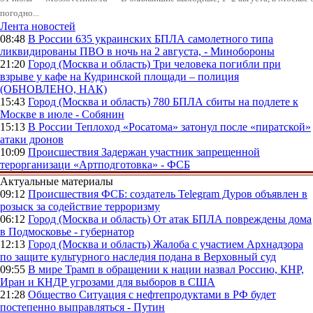
погодно...
Лента новостей
08:48
В России
635 украинских БПЛА самолетного типа
ликвидированы ПВО в ночь на 2 августа, - Минобороны
21:20
Город (Москва и область)
Три человека погибли при
взрыве у кафе на Кудринской площади – полиция
(ОБНОВЛЕНО, НАК)
15:43
Город (Москва и область)
780 БПЛА сбиты на подлете к
Москве в июле - Собянин
15:13
В России
Теплоход «Росатома» затонул после «пиратской»
атаки дронов
10:09
Происшествия
Задержан участник запрещенной
терорганизаци «Артподготовка» - ФСБ
Актуальные материалы
09:12
Происшествия
ФСБ: создатель Telegram Дуров объявлен в
розыск за содействие терроризму
06:12
Город (Москва и область)
От атак БПЛА повреждены дома
в Подмосковье - губернатор
12:13
Город (Москва и область)
Жалоба с участием Архнадзора
по защите культурного наследия подана в Верховный суд
09:55
В мире
Трамп в обращении к нации назвал Россию, КНР,
Иран и КНДР угрозами для выборов в США
21:28
Общество
Ситуация с нефтепродуктами в РФ будет
постепенно выправляться - Путин