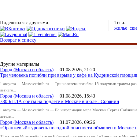
Поделиться с друзьями:
Теги:
жилье
ск
Возврат к списку
Другие материалы
Город (Москва и область)
01.08.2026, 21:20
Три человека погибли при взрыве у кафе на Кудринской пло
1 августа — Mossovetinfo.ru — Три человека погибли, 15 получили травмы ра
летнего...
Город (Москва и область)
01.08.2026, 15:43
780 БПЛА сбиты на подлете к Москве в июле - Собянин
1 августа — Mossovetinfo.ru — По информации мэра Москвы Сергея Собянина,
летели...
Город (Москва и область)
31.07.2026, 09:26
«Оранжевый» уровень погодной опасности объявлен в Москве н
31 июля — Mossovetinfo.ru — В ближайшие выходные, 1–2 августа, в Москве 