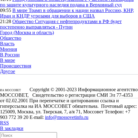
по защите культурного наследия подана в Верховный суд
09:55
В мире
Трамп в обращении к нации назвал Россию, КНР,
Иран и КНДР угрозами для выборов в США
21:28
Общество
Ситуация с нефтепродуктами в РФ будет
постепенно выправляться - Путин
Город (Москва и область)
Общество
Власть
Мнения
В России
В мире
Происшествия
Другое
Copyright © 2001-2023 Информационное агентство
ИА МОССОВЕТ
МОССОВЕТ, Свидетельство о регистрации СМИ Эл 77-4353
от 02.02.2001 При перепечатке и цитировании ссылка и
гиперссылка на ИА МОССОВЕТ обязательна. Почтовый адрес:
125009, Москва, ул. Тверская, 7, а/я 71, Моссовет Телефон: +7
903 772 39 20 E-mail:
info@mossovetinfo.ru
RSS
В закладки