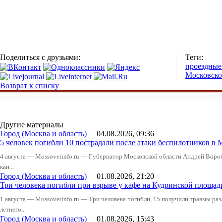
Поделиться с друзьями:
Теги:
проездные
Московско
Возврат к списку
Другие материалы
Город (Москва и область)
04.08.2026, 09:36
5 человек погибли 10 пострадали после атаки беспилотников в 
4 августа — Mossovetinfo.ru — Губернатор Московской области Андрей Вор
кан...
Город (Москва и область)
01.08.2026, 21:20
Три человека погибли при взрыве у кафе на Кудринской пло
1 августа — Mossovetinfo.ru — Три человека погибли, 15 получили травмы ра
летнего...
Город (Москва и область)
01.08.2026, 15:43