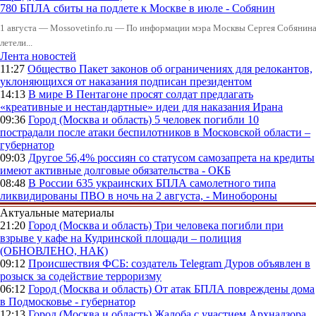
780 БПЛА сбиты на подлете к Москве в июле - Собянин
1 августа — Mossovetinfo.ru — По информации мэра Москвы Сергея Собянина,
летели...
Лента новостей
11:27
Общество
Пакет законов об ограничениях для релокантов,
уклоняющихся от наказания подписан президентом
14:13
В мире
В Пентагоне просят солдат предлагать
«креативные и нестандартные» идеи для наказания Ирана
09:36
Город (Москва и область)
5 человек погибли 10
пострадали после атаки беспилотников в Московской области –
губернатор
09:03
Другое
56,4% россиян со статусом самозапрета на кредиты
имеют активные долговые обязательства - ОКБ
08:48
В России
635 украинских БПЛА самолетного типа
ликвидированы ПВО в ночь на 2 августа, - Минобороны
Актуальные материалы
21:20
Город (Москва и область)
Три человека погибли при
взрыве у кафе на Кудринской площади – полиция
(ОБНОВЛЕНО, НАК)
09:12
Происшествия
ФСБ: создатель Telegram Дуров объявлен в
розыск за содействие терроризму
06:12
Город (Москва и область)
От атак БПЛА повреждены дома
в Подмосковье - губернатор
12:13
Город (Москва и область)
Жалоба с участием Архнадзора