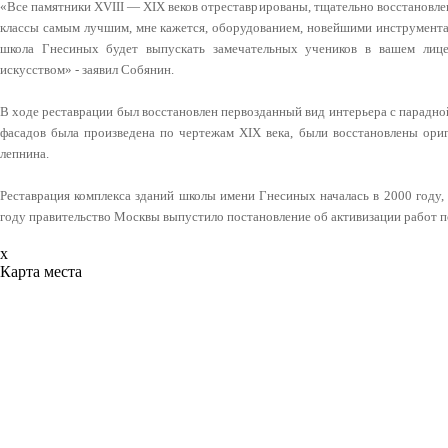
«Все памятники XVIII — XIX веков отреставрированы, тщательно восстановл
классы самым лучшим, мне кажется, оборудованием, новейшими инструментам
школа Гнесиных будет выпускать замечательных учеников в вашем лице
искусством» - заявил Собянин.
В ходе реставрации был восстановлен первозданный вид интерьера с парадн
фасадов была произведена по чертежам XIX века, были восстановлены ориг
лепнина.
Реставрация комплекса зданий школы имени Гнесиных началась в 2000 году,
году правительство Москвы выпустило постановление об активизации работ п
x
Карта места