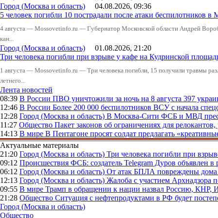
Город (Москва и область)
04.08.2026, 09:36
5 человек погибли 10 пострадали после атаки беспилотников в 
4 августа — Mossovetinfo.ru — Губернатор Московской области Андрей Вор
кан...
Город (Москва и область)
01.08.2026, 21:20
Три человека погибли при взрыве у кафе на Кудринской пло
1 августа — Mossovetinfo.ru — Три человека погибли, 15 получили травмы ра
летнего...
Лента новостей
08:39
В России
ПВО уничтожили за ночь на 8 августа 397 укр
12:46
В России
Более 200 000 беспилотников ВСУ с начала сп
12:28
Город (Москва и область)
В Москва-Сити ФСБ и МВД прес
11:27
Общество
Пакет законов об ограничениях для релокантов
14:13
В мире
В Пентагоне просят солдат предлагать «креативны
Актуальные материалы
21:20
Город (Москва и область)
Три человека погибли при взры
09:12
Происшествия
ФСБ: создатель Telegram Дуров объявлен в 
06:12
Город (Москва и область)
От атак БПЛА повреждены дома 
12:13
Город (Москва и область)
Жалоба с участием Архнадзора п
09:55
В мире
Трамп в обращении к нации назвал Россию, КНР,
21:28
Общество
Ситуация с нефтепродуктами в РФ будет постеп
Город (Москва и область)
Общество