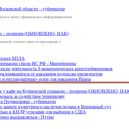
Московской области – губернатор
обьев в своих официальных информационных
щади – полиция (ОБНОВЛЕНО, НАК)
зличной степени тяжести при взрыве у
аинских БПЛА
ецоперации сбили ВС РФ - Минобороны
екли деятельность 9 мошеннических криптообменников
, уклоняющихся от наказания подписан президентом
е и нестандартные» идеи для наказания Ирана
ве у кафе на Кудринской площади – полиция (ОБНОВЛЕНО, НА
розыск за содействие терроризму
в Подмосковье - губернатор
о защите культурного наследия подана в Верховный суд
 Иран и КНДР угрозами для выборов в США
енно выправляться - Путин