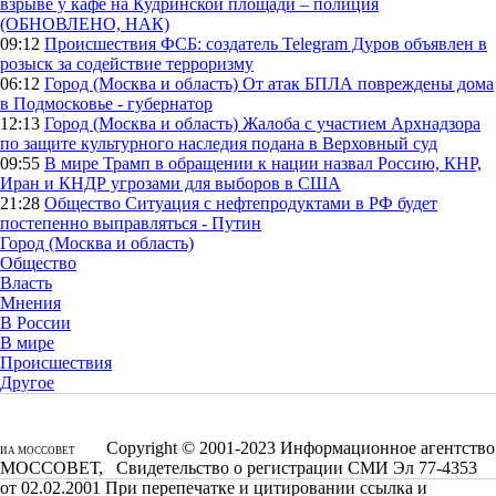
взрыве у кафе на Кудринской площади – полиция
(ОБНОВЛЕНО, НАК)
09:12
Происшествия
ФСБ: создатель Telegram Дуров объявлен в
розыск за содействие терроризму
06:12
Город (Москва и область)
От атак БПЛА повреждены дома
в Подмосковье - губернатор
12:13
Город (Москва и область)
Жалоба с участием Архнадзора
по защите культурного наследия подана в Верховный суд
09:55
В мире
Трамп в обращении к нации назвал Россию, КНР,
Иран и КНДР угрозами для выборов в США
21:28
Общество
Ситуация с нефтепродуктами в РФ будет
постепенно выправляться - Путин
Город (Москва и область)
Общество
Власть
Мнения
В России
В мире
Происшествия
Другое
Copyright © 2001-2023 Информационное агентство
ИА МОССОВЕТ
МОССОВЕТ, Свидетельство о регистрации СМИ Эл 77-4353
от 02.02.2001 При перепечатке и цитировании ссылка и