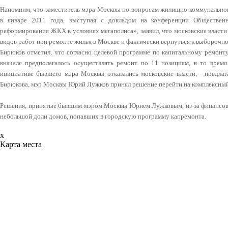
Напомним, что заместитель мэра Москвы по вопросам жилищно-коммунальног
в январе 2011 года, выступая с докладом на конференции Обществе
реформирования ЖКХ в условиях мегаполиса», заявил, что московские власт
видов работ при ремонте жилья в Москве и фактически вернуться к выборочн
Бирюков отметил, что согласно целевой программе по капитальному ремонт
вначале предполагалось осуществлять ремонт по 11 позициям, в то время
инициативе бывшего мэра Москвы отказались московские власти, - предлаг
Бирюкова, мэр Москвы Юрий Лужков принял решение перейти на комплексны
Решения, принятые бывшим мэром Москвы Юрием Лужковым, из-за финансовы
небольшой доли домов, попавших в городскую программу капремонта.
x
Карта места