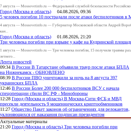
7 августа — Mossovetinfo.ru — Федеральной службой безопасности Российско
Город (Москва и область)
04.08.2026, 09:36
5 человек погибли 10 пострадали после атаки беспилотников в 
4 августа — Mossovetinfo.ru — Губернатор Московской области Андрей Вор
кан...
Город (Москва и область)
01.08.2026, 21:20
Три человека погибли при взрыве у кафе на Кудринской пло
1 августа — Mossovetinfo.ru — Три человека погибли, 15 получили травмы ра
летнего...
Лента новостей
09:34
В России
В Татарстане объявили траур после атаки БПЛА
на Нижнекамск - ОБНОВЛЕНО
08:39
В России
ПВО уничтожили за ночь на 8 августа 397
украинских БПЛА
12:46
В России
Более 200 000 беспилотников ВСУ с начала
спецоперации сбили ВС РФ - Минобороны
12:28
Город (Москва и область)
В Москва-Сити ФСБ и МВД
пресекли деятельность 9 мошеннических криптообменников
11:27
Общество
Пакет законов об ограничениях для релокантов,
уклоняющихся от наказания подписан президентом
Актуальные материалы
21:20
Город (Москва и область)
Три человека погибли при