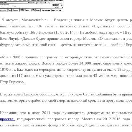
15 августа, Mossovetinfo.ru – Владельцы жилья в Москве будут делать 
накопительные паи. Об этом в интервью газете «Ведомости» сообщ
благоустройству Пётр Бирюков (15.08.2014, ««Не люблю, когда врут», – Пёт
Бэла Ляув). «Дальше будет принят закон города Москвы «О капитальном ре
будут делать ремонт за свой счет — делать накопительные паи», - сообщил Би
«Мы в 2008 г. приняли программу, по которой должны отремонтировать 117 
от всего жилого фонда. Всего в городе более 34 000 многоквартирных дом
1970-х гг. Ежегодно на мероприятия по капремонту выделяется около 18 млр
домов, из 117 млн кв. м мы уже отремонтировали около 45 млн кв. м.», - поя
Петр Бирюков.
В то же время Бирюков сообщил, что с приходом Сергея Собянина была приня
лифтов, которые отработали свой амортизационный срок и эта программа про
Напомним, что в июле 2011 года, руководитель департамента капитальн
проекта
государственной программы города Москвы на 2012-2016 года "
капитальный ремонт жилого фонда в Москве город будет проводить из своего