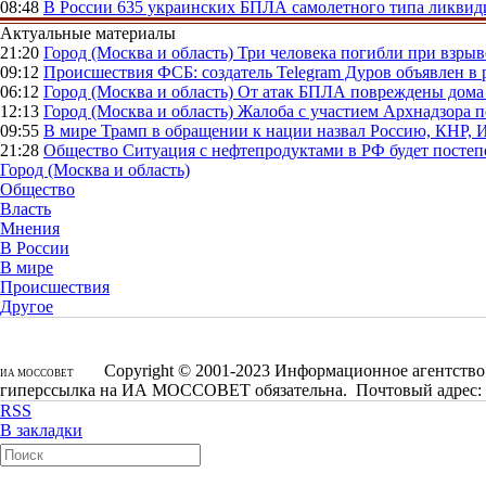
08:48
В России
635 украинских БПЛА самолетного типа ликвиди
Актуальные материалы
21:20
Город (Москва и область)
Три человека погибли при взры
09:12
Происшествия
ФСБ: создатель Telegram Дуров объявлен в 
06:12
Город (Москва и область)
От атак БПЛА повреждены дома 
12:13
Город (Москва и область)
Жалоба с участием Архнадзора п
09:55
В мире
Трамп в обращении к нации назвал Россию, КНР,
21:28
Общество
Ситуация с нефтепродуктами в РФ будет постеп
Город (Москва и область)
Общество
Власть
Мнения
В России
В мире
Происшествия
Другое
Copyright © 2001-2023 Информационное агентство 
ИА МОССОВЕТ
гиперссылка на ИА МОССОВЕТ обязательна. Почтовый адрес: 1250
RSS
В закладки