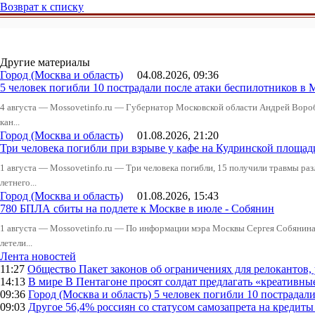
Возврат к списку
Другие материалы
Город (Москва и область)
04.08.2026, 09:36
5 человек погибли 10 пострадали после атаки беспилотников в 
4 августа — Mossovetinfo.ru — Губернатор Московской области Андрей Вор
кан...
Город (Москва и область)
01.08.2026, 21:20
Три человека погибли при взрыве у кафе на Кудринской пло
1 августа — Mossovetinfo.ru — Три человека погибли, 15 получили травмы ра
летнего...
Город (Москва и область)
01.08.2026, 15:43
780 БПЛА сбиты на подлете к Москве в июле - Собянин
1 августа — Mossovetinfo.ru — По информации мэра Москвы Сергея Собянина,
летели...
Лента новостей
11:27
Общество
Пакет законов об ограничениях для релокантов
14:13
В мире
В Пентагоне просят солдат предлагать «креативны
09:36
Город (Москва и область)
5 человек погибли 10 пострадал
09:03
Другое
56,4% россиян со статусом самозапрета на кредит