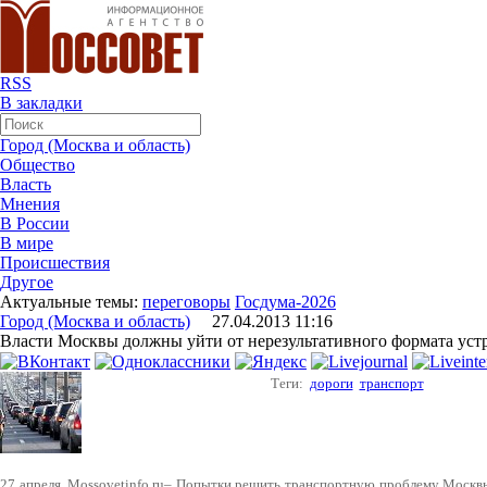
RSS
В закладки
Город (Москва и область)
Общество
Власть
Мнения
В России
В мире
Происшествия
Другое
Актуальные темы:
переговоры
Госдума-2026
Город (Москва и область)
27.04.2013 11:16
Власти Москвы должны уйти от нерезультативного формата устр
Теги:
дороги
транспорт
27 апреля, Mossovetinfo.ru– Попытки решить транспортную проблему Москв