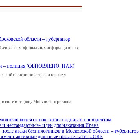
Московской области – губернатор
обьев в своих официальных информационных
щади – полиция (ОБНОВЛЕНО, НАК)
зличной степени тяжести при взрыве у
 в июле в сторону Московского региона
, уклоняющихся от наказания подписан президентом
е и нестандартные» идеи для наказания Ирана
и после атаки беспилотников в Московской области – губернатор
ы имеют активные долговые обязательства - ОКБ