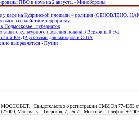
рованы ПВО в ночь на 2 августа, - Минобороны
ве у кафе на Кудринской площади – полиция (ОБНОВЛЕНО, НА
розыск за содействие терроризму
в Подмосковье - губернатор
о защите культурного наследия подана в Верховный суд
 Иран и КНДР угрозами для выборов в США
енно выправляться - Путин
МОССОВЕТ, Свидетельство о регистрации СМИ Эл 77-4353 от 0
09, Москва, ул. Тверская, 7, а/я 71, Моссовет Телефон: +7 903