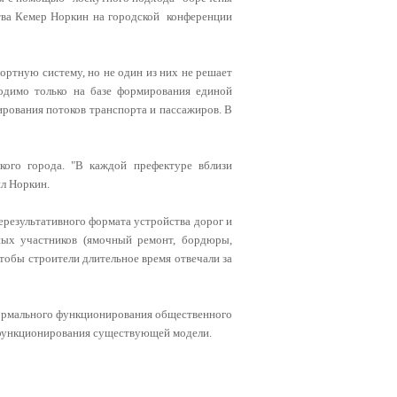
ства Кемер Норкин на городской конференции
ортную систему, но не один из них не решает
одимо только на базе формирования единой
рования потоков транспорта и пассажиров. В
кого города. "В каждой префектуре вблизи
л Норкин.
ерезультативного формата устройства дорог и
ных участников (ямочный ремонт, бордюры,
 чтобы строители длительное время отвечали за
нормального функционирования общественного
 функционирования существующей модели.