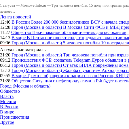
1 августа — Mossovetinfo.ru — Три человека погибли, 15 получили травмы ра
летнего...
Лента новостей
12:46
В России
Более 200 000 беспилотников ВСУ с начала сп
12:28
Город (Москва и область)
В Москва-Сити ФСБ и МВД прес
11:27
Общество
Пакет законов об ограничениях для релокантов
14:13
В мире
В Пентагоне просят солдат предлагать «креативны
09:36
Город (Москва и область)
5 человек погибли 10 пострадал
Актуальные материалы
21:20
Город (Москва и область)
Три человека погибли при взры
09:12
Происшествия
ФСБ: создатель Telegram Дуров объявлен в 
06:12
Город (Москва и область)
От атак БПЛА повреждены дома 
12:13
Город (Москва и область)
Жалоба с участием Архнадзора п
09:55
В мире
Трамп в обращении к нации назвал Россию, КНР,
21:28
Общество
Ситуация с нефтепродуктами в РФ будет постеп
Город (Москва и область)
Общество
Власть
Мнения
В России
В мире
Происшествия
Другое