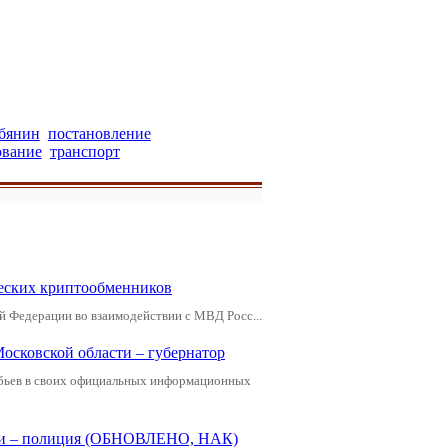
бянин
постановление
ование
транспорт
еских криптообменников
й Федерации во взаимодействии с МВД Росс...
Московской области – губернатор
обьев в своих официальных информационных
щади – полиция (ОБНОВЛЕНО, НАК)