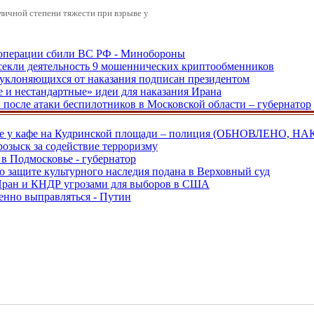
зличной степени тяжести при взрыве у
ецоперации сбили ВС РФ - Минобороны
екли деятельность 9 мошеннических криптообменников
, уклоняющихся от наказания подписан президентом
е и нестандартные» идеи для наказания Ирана
и после атаки беспилотников в Московской области – губернатор
ве у кафе на Кудринской площади – полиция (ОБНОВЛЕНО, НА
розыск за содействие терроризму
в Подмосковье - губернатор
о защите культурного наследия подана в Верховный суд
 Иран и КНДР угрозами для выборов в США
енно выправляться - Путин