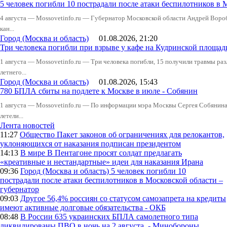
5 человек погибли 10 пострадали после атаки беспилотников в 
4 августа — Mossovetinfo.ru — Губернатор Московской области Андрей Вор
кан...
Город (Москва и область)
01.08.2026, 21:20
Три человека погибли при взрыве у кафе на Кудринской пло
1 августа — Mossovetinfo.ru — Три человека погибли, 15 получили травмы ра
летнего...
Город (Москва и область)
01.08.2026, 15:43
780 БПЛА сбиты на подлете к Москве в июле - Собянин
1 августа — Mossovetinfo.ru — По информации мэра Москвы Сергея Собянина,
летели...
Лента новостей
11:27
Общество
Пакет законов об ограничениях для релокантов,
уклоняющихся от наказания подписан президентом
14:13
В мире
В Пентагоне просят солдат предлагать
«креативные и нестандартные» идеи для наказания Ирана
09:36
Город (Москва и область)
5 человек погибли 10
пострадали после атаки беспилотников в Московской области –
губернатор
09:03
Другое
56,4% россиян со статусом самозапрета на кредиты
имеют активные долговые обязательства - ОКБ
08:48
В России
635 украинских БПЛА самолетного типа
ликвидированы ПВО в ночь на 2 августа, - Минобороны