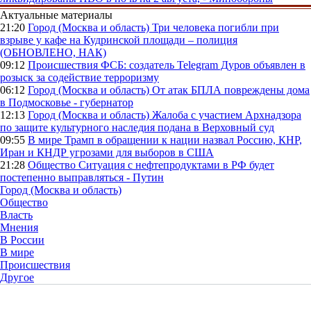
Актуальные материалы
21:20
Город (Москва и область)
Три человека погибли при
взрыве у кафе на Кудринской площади – полиция
(ОБНОВЛЕНО, НАК)
09:12
Происшествия
ФСБ: создатель Telegram Дуров объявлен в
розыск за содействие терроризму
06:12
Город (Москва и область)
От атак БПЛА повреждены дома
в Подмосковье - губернатор
12:13
Город (Москва и область)
Жалоба с участием Архнадзора
по защите культурного наследия подана в Верховный суд
09:55
В мире
Трамп в обращении к нации назвал Россию, КНР,
Иран и КНДР угрозами для выборов в США
21:28
Общество
Ситуация с нефтепродуктами в РФ будет
постепенно выправляться - Путин
Город (Москва и область)
Общество
Власть
Мнения
В России
В мире
Происшествия
Другое