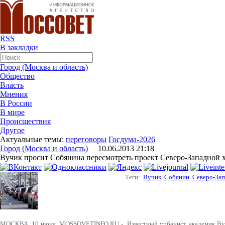
RSS
В закладки
Город (Москва и область)
Общество
Власть
Мнения
В России
В мире
Происшествия
Другое
Актуальные темы:
переговоры
Госдума-2026
Город (Москва и область)
10.06.2013 21:18
Вучик просит Собянина пересмотреть проект Северо-Западной 
Теги:
Вучик
Собянин
Северо-Зап
МОСКВА. 10 июня. MOSSOVETINFO.RU - Известный урбанист, академик Ву