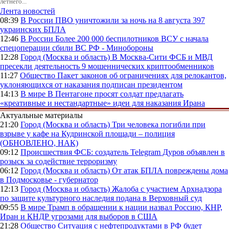
летнего...
Лента новостей
08:39
В России
ПВО уничтожили за ночь на 8 августа 397
украинских БПЛА
12:46
В России
Более 200 000 беспилотников ВСУ с начала
спецоперации сбили ВС РФ - Минобороны
12:28
Город (Москва и область)
В Москва-Сити ФСБ и МВД
пресекли деятельность 9 мошеннических криптообменников
11:27
Общество
Пакет законов об ограничениях для релокантов,
уклоняющихся от наказания подписан президентом
14:13
В мире
В Пентагоне просят солдат предлагать
«креативные и нестандартные» идеи для наказания Ирана
Актуальные материалы
21:20
Город (Москва и область)
Три человека погибли при
взрыве у кафе на Кудринской площади – полиция
(ОБНОВЛЕНО, НАК)
09:12
Происшествия
ФСБ: создатель Telegram Дуров объявлен в
розыск за содействие терроризму
06:12
Город (Москва и область)
От атак БПЛА повреждены дома
в Подмосковье - губернатор
12:13
Город (Москва и область)
Жалоба с участием Архнадзора
по защите культурного наследия подана в Верховный суд
09:55
В мире
Трамп в обращении к нации назвал Россию, КНР,
Иран и КНДР угрозами для выборов в США
21:28
Общество
Ситуация с нефтепродуктами в РФ будет