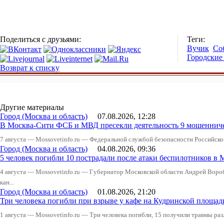
Поделиться с друзьями:
Теги:
Вучик
Со
Городские
Возврат к списку
Другие материалы
Город (Москва и область)
07.08.2026, 12:28
В Москва-Сити ФСБ и МВД пресекли деятельность 9 мошеннич
7 августа — Mossovetinfo.ru — Федеральной службой безопасности Российско
Город (Москва и область)
04.08.2026, 09:36
5 человек погибли 10 пострадали после атаки беспилотников в 
4 августа — Mossovetinfo.ru — Губернатор Московской области Андрей Вор
кан...
Город (Москва и область)
01.08.2026, 21:20
Три человека погибли при взрыве у кафе на Кудринской пло
1 августа — Mossovetinfo.ru — Три человека погибли, 15 получили травмы ра