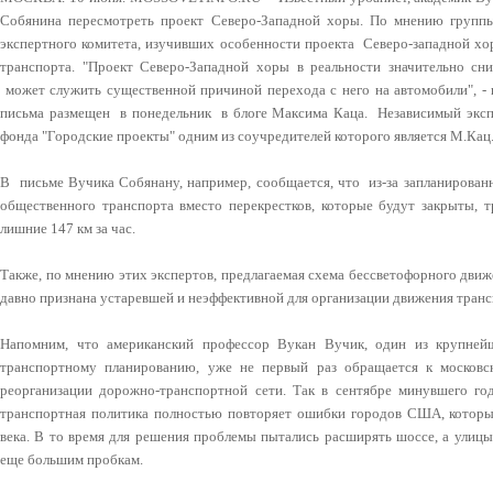
Собянина пересмотреть проект Северо-Западной хоры. По мнению групп
экспертного комитета, изучивших особенности проекта Северо-западной хо
транспорта. "Проект Северо-Западной хоры в реальности значительно сн
может служить существенной причиной перехода с него на автомобили", -
письма размещен в понедельник в блоге Максима Каца. Независимый эксп
фонда "Городские проекты" одним из соучредителей которого является М.Кац
В письме Вучика Собянану, например, сообщается, что из-за запланирован
общественного транспорта вместо перекрестков, которые будут закрыты, 
лишние 147 км за час.
Также, по мнению этих экспертов, предлагаемая схема бессветофорного дви
давно признана устаревшей и неэффективной для организации движения транс
Напомним, что американский профессор Вукан Вучик, один из крупней
транспортному планированию, уже не первый раз обращается к московс
реорганизации дорожно-транспортной сети. Так в сентябре минувшего го
транспортная политика полностью повторяет ошибки городов США, котор
века. В то время для решения проблемы пытались расширять шоссе, а улицы
еще большим пробкам.