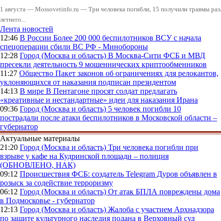
1 августа — Mossovetinfo.ru — Три человека погибли, 15 получили травмы ра
летнего...
Лента новостей
12:46
В России
Более 200 000 беспилотников ВСУ с начала
спецоперации сбили ВС РФ - Минобороны
12:28
Город (Москва и область)
В Москва-Сити ФСБ и МВД
пресекли деятельность 9 мошеннических криптообменников
11:27
Общество
Пакет законов об ограничениях для релокантов,
уклоняющихся от наказания подписан президентом
14:13
В мире
В Пентагоне просят солдат предлагать
«креативные и нестандартные» идеи для наказания Ирана
09:36
Город (Москва и область)
5 человек погибли 10
пострадали после атаки беспилотников в Московской области –
губернатор
Актуальные материалы
21:20
Город (Москва и область)
Три человека погибли при
взрыве у кафе на Кудринской площади – полиция
(ОБНОВЛЕНО, НАК)
09:12
Происшествия
ФСБ: создатель Telegram Дуров объявлен в
розыск за содействие терроризму
06:12
Город (Москва и область)
От атак БПЛА повреждены дома
в Подмосковье - губернатор
12:13
Город (Москва и область)
Жалоба с участием Архнадзора
по защите культурного наследия подана в Верховный суд