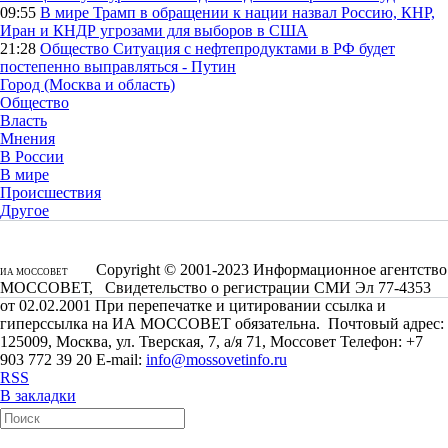
09:55
В мире
Трамп в обращении к нации назвал Россию, КНР,
Иран и КНДР угрозами для выборов в США
21:28
Общество
Ситуация с нефтепродуктами в РФ будет
постепенно выправляться - Путин
Город (Москва и область)
Общество
Власть
Мнения
В России
В мире
Происшествия
Другое
Copyright © 2001-2023 Информационное агентство
ИА МОССОВЕТ
МОССОВЕТ, Свидетельство о регистрации СМИ Эл 77-4353
от 02.02.2001 При перепечатке и цитировании ссылка и
гиперссылка на ИА МОССОВЕТ обязательна. Почтовый адрес:
125009, Москва, ул. Тверская, 7, а/я 71, Моссовет Телефон: +7
903 772 39 20 E-mail:
info@mossovetinfo.ru
RSS
В закладки