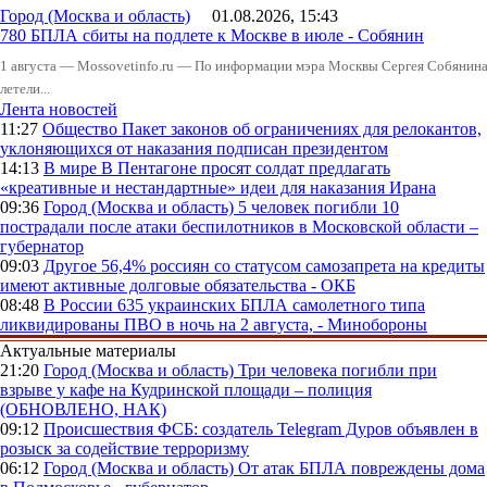
Город (Москва и область)
01.08.2026, 15:43
780 БПЛА сбиты на подлете к Москве в июле - Собянин
1 августа — Mossovetinfo.ru — По информации мэра Москвы Сергея Собянина,
летели...
Лента новостей
11:27
Общество
Пакет законов об ограничениях для релокантов,
уклоняющихся от наказания подписан президентом
14:13
В мире
В Пентагоне просят солдат предлагать
«креативные и нестандартные» идеи для наказания Ирана
09:36
Город (Москва и область)
5 человек погибли 10
пострадали после атаки беспилотников в Московской области –
губернатор
09:03
Другое
56,4% россиян со статусом самозапрета на кредиты
имеют активные долговые обязательства - ОКБ
08:48
В России
635 украинских БПЛА самолетного типа
ликвидированы ПВО в ночь на 2 августа, - Минобороны
Актуальные материалы
21:20
Город (Москва и область)
Три человека погибли при
взрыве у кафе на Кудринской площади – полиция
(ОБНОВЛЕНО, НАК)
09:12
Происшествия
ФСБ: создатель Telegram Дуров объявлен в
розыск за содействие терроризму
06:12
Город (Москва и область)
От атак БПЛА повреждены дома