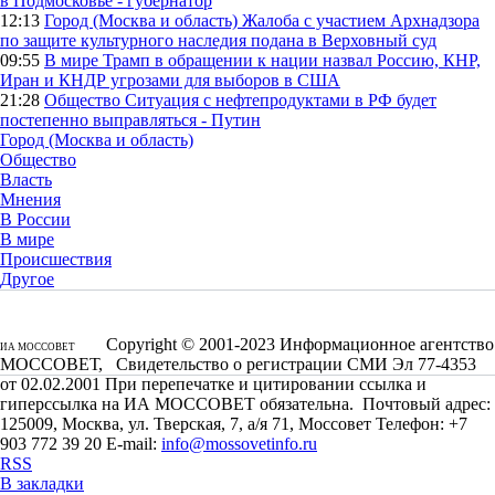
в Подмосковье - губернатор
12:13
Город (Москва и область)
Жалоба с участием Архнадзора
по защите культурного наследия подана в Верховный суд
09:55
В мире
Трамп в обращении к нации назвал Россию, КНР,
Иран и КНДР угрозами для выборов в США
21:28
Общество
Ситуация с нефтепродуктами в РФ будет
постепенно выправляться - Путин
Город (Москва и область)
Общество
Власть
Мнения
В России
В мире
Происшествия
Другое
Copyright © 2001-2023 Информационное агентство
ИА МОССОВЕТ
МОССОВЕТ, Свидетельство о регистрации СМИ Эл 77-4353
от 02.02.2001 При перепечатке и цитировании ссылка и
гиперссылка на ИА МОССОВЕТ обязательна. Почтовый адрес:
125009, Москва, ул. Тверская, 7, а/я 71, Моссовет Телефон: +7
903 772 39 20 E-mail:
info@mossovetinfo.ru
RSS
В закладки