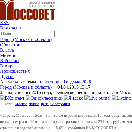
RSS
В закладки
Город (Москва и область)
Общество
Власть
Мнения
В России
В мире
Происшествия
Другое
Актуальные темы:
переговоры
Госдума-2026
Город (Москва и область)
04.04.2016 13:17
За год, с весны 2015 года, средневзвешенная цена жилья в Моск
Теги:
Москва
жилье
цена
новстройки
4 апреля. Mossovetinfo.ru – По итогам первого квартала 2016 года средневзв
первичном рынке Москвы
в «старых» границах
составила 233 тыс. руб./кв. м
(
снижение в годовой динамике – 15,6%
, - сообщили ИА МОССОВЕТ в