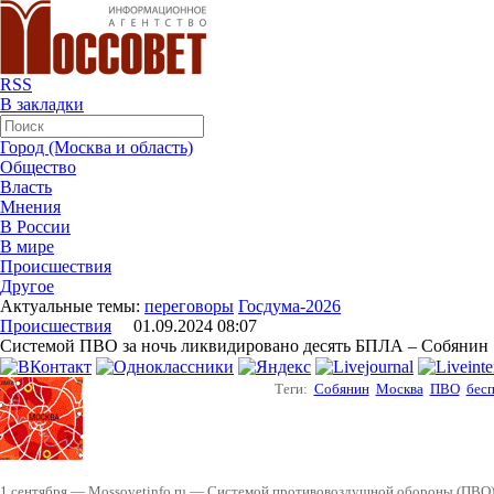
RSS
В закладки
Город (Москва и область)
Общество
Власть
Мнения
В России
В мире
Происшествия
Другое
Актуальные темы:
переговоры
Госдума-2026
Происшествия
01.09.2024 08:07
Системой ПВО за ночь ликвидировано десять БПЛА – Собянин
Теги:
Собянин
Москва
ПВО
бес
1 сентября — Mossovetinfo.ru — Системой противовоздушной обороны (ПВО) 