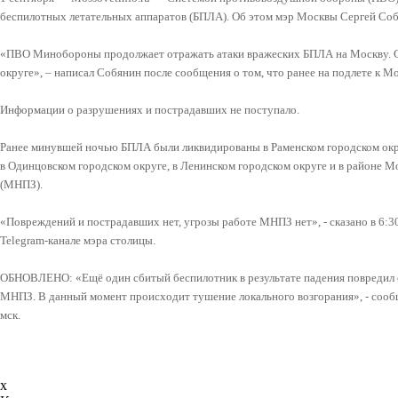
беспилотных летательных аппаратов (БПЛА). Об этом мэр Москвы Сергей Собя
«ПВО Минобороны продолжает отражать атаки вражеских БПЛА на Москву. С
округе», – написал Собянин после сообщения о том, что ранее на подлете к М
Информации о разрушениях и пострадавших не поступало.
Ранее минувшей ночью БПЛА были ликвидированы в Раменском городском округ
в Одинцовском городском округе, в Ленинском городском округе и в районе 
(МНПЗ).
«Повреждений и пострадавших нет, угрозы работе МНПЗ нет», - сказано в 6:3
Telegram-канале мэра столицы.
ОБНОВЛЕНО: «Ещё один сбитый беспилотник в результате падения повредил 
МНПЗ. В данный момент происходит тушение локального возгорания», - сообщ
мск.
x