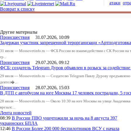
атаки
отр
Возврат к списку
Другие материалы
Происшествия
31.07.2026, 10:09
Задержан участник запрещенной терорганизаци «Артподготовк
31 июля — Mossovetinfo.ru — ФСБ России во взаимодействии с СК России на
гр...
Происшествия
29.07.2026, 09:12
ФСБ: создатель Telegram Дуров объявлен в розыск за содействие
29 июля — Mossovetinfo.ru — Создателю Telegram Павлу Дурову предъявлено
деятел�...
Происшествия
28.07.2026, 15:03
В ДТП с автобусом на юге Москвы 17 человек пострадали, 5 го
28 июля — Mossovetinfo.ru — Около 10:30 на юге Москвы на улице Академика
врезалс...
Лента новостей
08:39
В России
ПВО уничтожили за ночь на 8 августа 397
украинских БПЛА
12:46
В России
Более 200 000 беспилотников ВСУ с начала