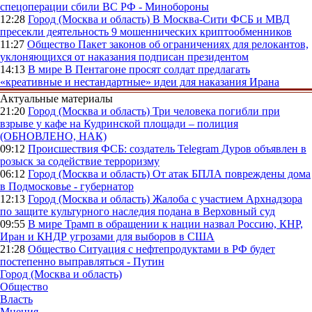
спецоперации сбили ВС РФ - Минобороны
12:28
Город (Москва и область)
В Москва-Сити ФСБ и МВД
пресекли деятельность 9 мошеннических криптообменников
11:27
Общество
Пакет законов об ограничениях для релокантов,
уклоняющихся от наказания подписан президентом
14:13
В мире
В Пентагоне просят солдат предлагать
«креативные и нестандартные» идеи для наказания Ирана
Актуальные материалы
21:20
Город (Москва и область)
Три человека погибли при
взрыве у кафе на Кудринской площади – полиция
(ОБНОВЛЕНО, НАК)
09:12
Происшествия
ФСБ: создатель Telegram Дуров объявлен в
розыск за содействие терроризму
06:12
Город (Москва и область)
От атак БПЛА повреждены дома
в Подмосковье - губернатор
12:13
Город (Москва и область)
Жалоба с участием Архнадзора
по защите культурного наследия подана в Верховный суд
09:55
В мире
Трамп в обращении к нации назвал Россию, КНР,
Иран и КНДР угрозами для выборов в США
21:28
Общество
Ситуация с нефтепродуктами в РФ будет
постепенно выправляться - Путин
Город (Москва и область)
Общество
Власть
Мнения