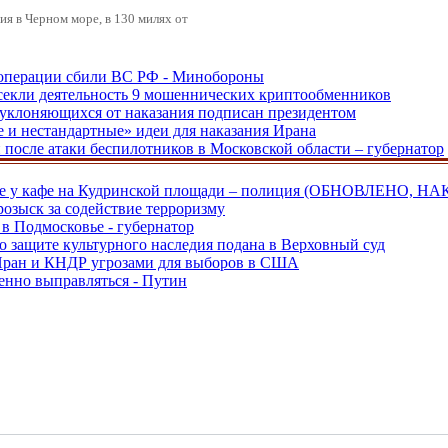
я в Черном море, в 130 милях от
ецоперации сбили ВС РФ - Минобороны
екли деятельность 9 мошеннических криптообменников
, уклоняющихся от наказания подписан президентом
е и нестандартные» идеи для наказания Ирана
и после атаки беспилотников в Московской области – губернатор
ве у кафе на Кудринской площади – полиция (ОБНОВЛЕНО, НА
розыск за содействие терроризму
в Подмосковье - губернатор
о защите культурного наследия подана в Верховный суд
 Иран и КНДР угрозами для выборов в США
енно выправляться - Путин