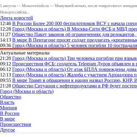
1 августа — Mossovetinfo.ru — Минувшей ночью, после «пиратского» нападени
Новороссийска...
Лента новостей
12:46
В России
Более 200 000 беспилотников ВСУ с начала сп
12:28
Город (Москва и область)
В Москва-Сити ФСБ и МВД прес
11:27
Общество
Пакет законов об ограничениях для релокантов
14:13
В мире
В Пентагоне просят солдат предлагать «креативны
09:36
Город (Москва и область)
5 человек погибли 10 пострадал
Актуальные материалы
21:20
Город (Москва и область)
Три человека погибли при взры
09:12
Происшествия
ФСБ: создатель Telegram Дуров объявлен в 
06:12
Город (Москва и область)
От атак БПЛА повреждены дома 
12:13
Город (Москва и область)
Жалоба с участием Архнадзора п
09:55
В мире
Трамп в обращении к нации назвал Россию, КНР,
21:28
Общество
Ситуация с нефтепродуктами в РФ будет постеп
Город (Москва и область)
Общество
Власть
Мнения
В России
В мире
Происшествия
Другое