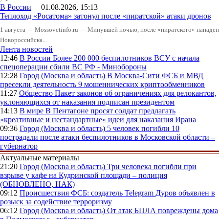
В России
01.08.2026, 15:13
Теплоход «Росатома» затонул после «пиратской» атаки дронов
1 августа — Mossovetinfo.ru — Минувшей ночью, после «пиратского» нападени
Новороссийска...
Лента новостей
12:46
В России
Более 200 000 беспилотников ВСУ с начала
спецоперации сбили ВС РФ - Минобороны
12:28
Город (Москва и область)
В Москва-Сити ФСБ и МВД
пресекли деятельность 9 мошеннических криптообменников
11:27
Общество
Пакет законов об ограничениях для релокантов,
уклоняющихся от наказания подписан президентом
14:13
В мире
В Пентагоне просят солдат предлагать
«креативные и нестандартные» идеи для наказания Ирана
09:36
Город (Москва и область)
5 человек погибли 10
пострадали после атаки беспилотников в Московской области –
губернатор
Актуальные материалы
21:20
Город (Москва и область)
Три человека погибли при
взрыве у кафе на Кудринской площади – полиция
(ОБНОВЛЕНО, НАК)
09:12
Происшествия
ФСБ: создатель Telegram Дуров объявлен в
розыск за содействие терроризму
06:12
Город (Москва и область)
От атак БПЛА повреждены дома