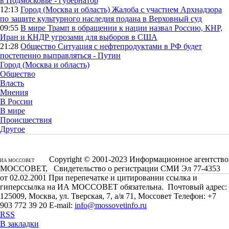
в Подмосковье - губернатор
12:13
Город (Москва и область)
Жалоба с участием Архнадзора
по защите культурного наследия подана в Верховный суд
09:55
В мире
Трамп в обращении к нации назвал Россию, КНР,
Иран и КНДР угрозами для выборов в США
21:28
Общество
Ситуация с нефтепродуктами в РФ будет
постепенно выправляться - Путин
Город (Москва и область)
Общество
Власть
Мнения
В России
В мире
Происшествия
Другое
Copyright © 2001-2023 Информационное агентство
ИА МОССОВЕТ
МОССОВЕТ, Свидетельство о регистрации СМИ Эл 77-4353
от 02.02.2001 При перепечатке и цитировании ссылка и
гиперссылка на ИА МОССОВЕТ обязательна. Почтовый адрес:
125009, Москва, ул. Тверская, 7, а/я 71, Моссовет Телефон: +7
903 772 39 20 E-mail:
info@mossovetinfo.ru
RSS
В закладки