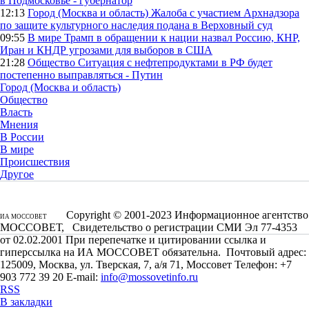
в Подмосковье - губернатор
12:13
Город (Москва и область)
Жалоба с участием Архнадзора
по защите культурного наследия подана в Верховный суд
09:55
В мире
Трамп в обращении к нации назвал Россию, КНР,
Иран и КНДР угрозами для выборов в США
21:28
Общество
Ситуация с нефтепродуктами в РФ будет
постепенно выправляться - Путин
Город (Москва и область)
Общество
Власть
Мнения
В России
В мире
Происшествия
Другое
Copyright © 2001-2023 Информационное агентство
ИА МОССОВЕТ
МОССОВЕТ, Свидетельство о регистрации СМИ Эл 77-4353
от 02.02.2001 При перепечатке и цитировании ссылка и
гиперссылка на ИА МОССОВЕТ обязательна. Почтовый адрес:
125009, Москва, ул. Тверская, 7, а/я 71, Моссовет Телефон: +7
903 772 39 20 E-mail:
info@mossovetinfo.ru
RSS
В закладки