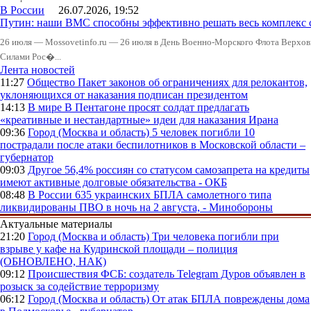
В России
26.07.2026, 19:52
Путин: наши ВМС способны эффективно решать весь комплекс 
26 июля — Mossovetinfo.ru — 26 июля в День Военно-Морского Флота Вер
Силами Рос�...
Лента новостей
11:27
Общество
Пакет законов об ограничениях для релокантов,
уклоняющихся от наказания подписан президентом
14:13
В мире
В Пентагоне просят солдат предлагать
«креативные и нестандартные» идеи для наказания Ирана
09:36
Город (Москва и область)
5 человек погибли 10
пострадали после атаки беспилотников в Московской области –
губернатор
09:03
Другое
56,4% россиян со статусом самозапрета на кредиты
имеют активные долговые обязательства - ОКБ
08:48
В России
635 украинских БПЛА самолетного типа
ликвидированы ПВО в ночь на 2 августа, - Минобороны
Актуальные материалы
21:20
Город (Москва и область)
Три человека погибли при
взрыве у кафе на Кудринской площади – полиция
(ОБНОВЛЕНО, НАК)
09:12
Происшествия
ФСБ: создатель Telegram Дуров объявлен в
розыск за содействие терроризму
06:12
Город (Москва и область)
От атак БПЛА повреждены дома