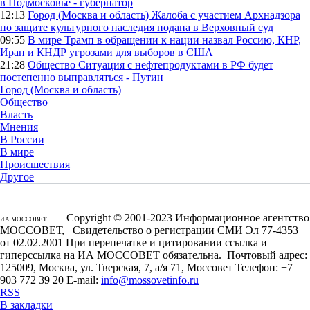
в Подмосковье - губернатор
12:13
Город (Москва и область)
Жалоба с участием Архнадзора
по защите культурного наследия подана в Верховный суд
09:55
В мире
Трамп в обращении к нации назвал Россию, КНР,
Иран и КНДР угрозами для выборов в США
21:28
Общество
Ситуация с нефтепродуктами в РФ будет
постепенно выправляться - Путин
Город (Москва и область)
Общество
Власть
Мнения
В России
В мире
Происшествия
Другое
Copyright © 2001-2023 Информационное агентство
ИА МОССОВЕТ
МОССОВЕТ, Свидетельство о регистрации СМИ Эл 77-4353
от 02.02.2001 При перепечатке и цитировании ссылка и
гиперссылка на ИА МОССОВЕТ обязательна. Почтовый адрес:
125009, Москва, ул. Тверская, 7, а/я 71, Моссовет Телефон: +7
903 772 39 20 E-mail:
info@mossovetinfo.ru
RSS
В закладки