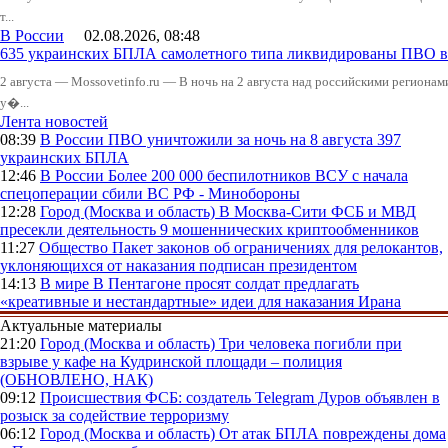
т...
В России
02.08.2026, 08:48
635 украинских БПЛА самолетного типа ликвидированы ПВО в 
2 августа — Mossovetinfo.ru — В ночь на 2 августа над российскими регион
у�...
Лента новостей
08:39
В России
ПВО уничтожили за ночь на 8 августа 397
украинских БПЛА
12:46
В России
Более 200 000 беспилотников ВСУ с начала
спецоперации сбили ВС РФ - Минобороны
12:28
Город (Москва и область)
В Москва-Сити ФСБ и МВД
пресекли деятельность 9 мошеннических криптообменников
11:27
Общество
Пакет законов об ограничениях для релокантов,
уклоняющихся от наказания подписан президентом
14:13
В мире
В Пентагоне просят солдат предлагать
«креативные и нестандартные» идеи для наказания Ирана
Актуальные материалы
21:20
Город (Москва и область)
Три человека погибли при
взрыве у кафе на Кудринской площади – полиция
(ОБНОВЛЕНО, НАК)
09:12
Происшествия
ФСБ: создатель Telegram Дуров объявлен в
розыск за содействие терроризму
06:12
Город (Москва и область)
От атак БПЛА повреждены дома