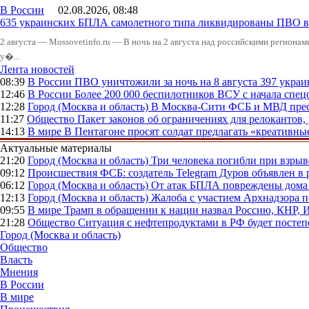
В России
02.08.2026, 08:48
635 украинских БПЛА самолетного типа ликвидированы ПВО в 
2 августа — Mossovetinfo.ru — В ночь на 2 августа над российскими регион
у�...
Лента новостей
08:39
В России
ПВО уничтожили за ночь на 8 августа 397 укр
12:46
В России
Более 200 000 беспилотников ВСУ с начала сп
12:28
Город (Москва и область)
В Москва-Сити ФСБ и МВД прес
11:27
Общество
Пакет законов об ограничениях для релокантов
14:13
В мире
В Пентагоне просят солдат предлагать «креативны
Актуальные материалы
21:20
Город (Москва и область)
Три человека погибли при взры
09:12
Происшествия
ФСБ: создатель Telegram Дуров объявлен в 
06:12
Город (Москва и область)
От атак БПЛА повреждены дома 
12:13
Город (Москва и область)
Жалоба с участием Архнадзора п
09:55
В мире
Трамп в обращении к нации назвал Россию, КНР,
21:28
Общество
Ситуация с нефтепродуктами в РФ будет постеп
Город (Москва и область)
Общество
Власть
Мнения
В России
В мире