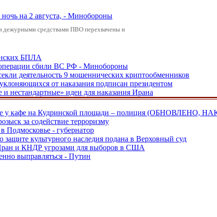
ночь на 2 августа, - Минобороны
ами дежурными средствами ПВО перехвачены и
аинских БПЛА
ецоперации сбили ВС РФ - Минобороны
екли деятельность 9 мошеннических криптообменников
, уклоняющихся от наказания подписан президентом
е и нестандартные» идеи для наказания Ирана
ве у кафе на Кудринской площади – полиция (ОБНОВЛЕНО, НА
розыск за содействие терроризму
в Подмосковье - губернатор
о защите культурного наследия подана в Верховный суд
 Иран и КНДР угрозами для выборов в США
енно выправляться - Путин