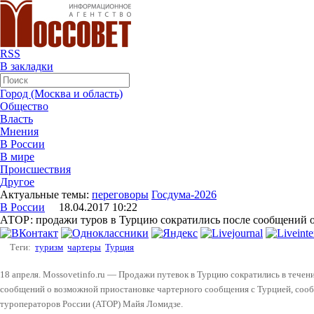
RSS
В закладки
Город (Москва и область)
Общество
Власть
Мнения
В России
В мире
Происшествия
Другое
Актуальные темы:
переговоры
Госдума-2026
В России
18.04.2017 10:22
АТОР: продажи туров в Турцию сократились после сообщений о
Теги:
туризм
чартеры
Турция
18 апреля. Mossovetinfo.ru — Продажи путевок в Турцию сократились в течен
сообщений о возможной приостановке чартерного сообщения с Турцией, соо
туроператоров России (АТОР) Майя Ломидзе.