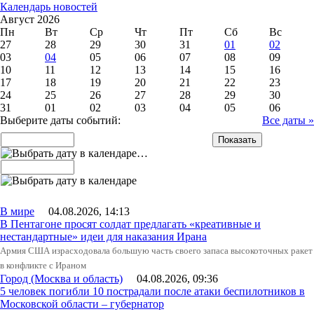
Календарь новостей
Август 2026
Пн
Вт
Ср
Чт
Пт
Сб
Вс
27
28
29
30
31
01
02
03
04
05
06
07
08
09
10
11
12
13
14
15
16
17
18
19
20
21
22
23
24
25
26
27
28
29
30
31
01
02
03
04
05
06
Выберите даты событий:
Все даты »
…
В мире
04.08.2026, 14:13
В Пентагоне просят солдат предлагать «креативные и
нестандартные» идеи для наказания Ирана
Армия США израсходовала большую часть своего запаса высокоточных ракет
в конфликте с Ираном
Город (Москва и область)
04.08.2026, 09:36
5 человек погибли 10 пострадали после атаки беспилотников в
Московской области – губернатор