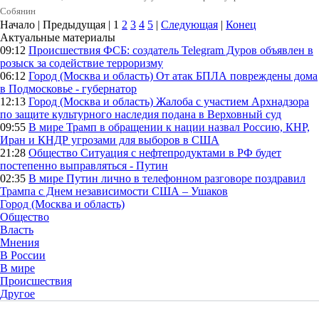
Собянин
Начало | Предыдущая |
1
2
3
4
5
|
Следующая
|
Конец
Актуальные материалы
09:12
Происшествия
ФСБ: создатель Telegram Дуров объявлен в
розыск за содействие терроризму
06:12
Город (Москва и область)
От атак БПЛА повреждены дома
в Подмосковье - губернатор
12:13
Город (Москва и область)
Жалоба с участием Архнадзора
по защите культурного наследия подана в Верховный суд
09:55
В мире
Трамп в обращении к нации назвал Россию, КНР,
Иран и КНДР угрозами для выборов в США
21:28
Общество
Ситуация с нефтепродуктами в РФ будет
постепенно выправляться - Путин
02:35
В мире
Путин лично в телефонном разговоре поздравил
Трампа с Днем независимости США – Ушаков
Город (Москва и область)
Общество
Власть
Мнения
В России
В мире
Происшествия
Другое