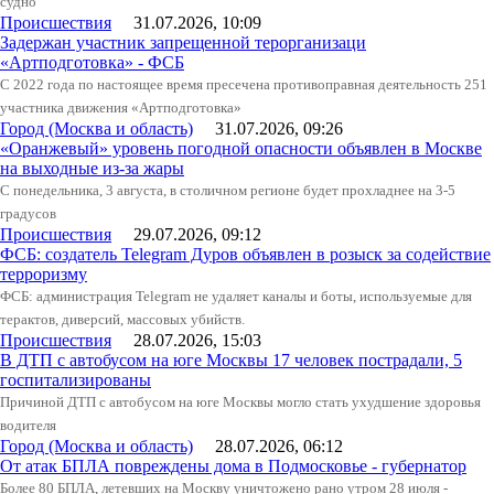
судно
Происшествия
31.07.2026, 10:09
Задержан участник запрещенной терорганизаци
«Артподготовка» - ФСБ
С 2022 года по настоящее время пресечена противоправная деятельность 251
участника движения «Артподготовка»
Город (Москва и область)
31.07.2026, 09:26
«Оранжевый» уровень погодной опасности объявлен в Москве
на выходные из-за жары
С понедельника, 3 августа, в столичном регионе будет прохладнее на 3-5
градусов
Происшествия
29.07.2026, 09:12
ФСБ: создатель Telegram Дуров объявлен в розыск за содействие
терроризму
ФСБ: администрация Telegram не удаляет каналы и боты, используемые для
терактов, диверсий, массовых убийств.
Происшествия
28.07.2026, 15:03
В ДТП с автобусом на юге Москвы 17 человек пострадали, 5
госпитализированы
Причиной ДТП с автобусом на юге Москвы могло стать ухудшение здоровья
водителя
Город (Москва и область)
28.07.2026, 06:12
От атак БПЛА повреждены дома в Подмосковье - губернатор
Более 80 БПЛА, летевших на Москву уничтожено рано утром 28 июля -