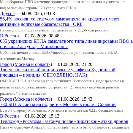
Минобороны: ПВО в течение прошедшей ночи перехватили и уничтожили
над регионами страны 320 украинских БПЛА
Другое
04.08.2026, 09:03
56,4% россиян со статусом самозапрета на кредиты имеют
активные долговые обязательства - ОКБ
На сегодняшний день самозапрет действует у 21,66 млн россиян
В России
02.08.2026, 08:48
635 украинских БПЛА самолетного типа ликвидированы ПВО в
ночь на 2 августа, - Минобороны
Собянин: ночью силами ПВО Минобороны уничтожены шесть БПЛА,
летевших на Москву
Город (Москва и область)
01.08.2026, 21:20
Три человека погибли при взрыве у кафе на Кудринской
площади – полиция (ОБНОВЛЕНО, НАК)
ОБНОВЛЕНО. НАК: среди трех погибших - неизвестная, подозреваемая в
попытке проноса взрывного устройства, 21 человек получили ранения
различной степени тяжести.
Город (Москва и область)
01.08.2026, 15:43
780 БПЛА сбиты на подлете к Москве в июле - Собянин
Всего в сторону Московского региона в июле летели 6225 беспилотников
В России
01.08.2026, 15:13
Теплоход «Росатома» затонул после «пиратской» атаки дронов
Глава «Росатома» Алексей подчеркивает что это было обычное гражданское