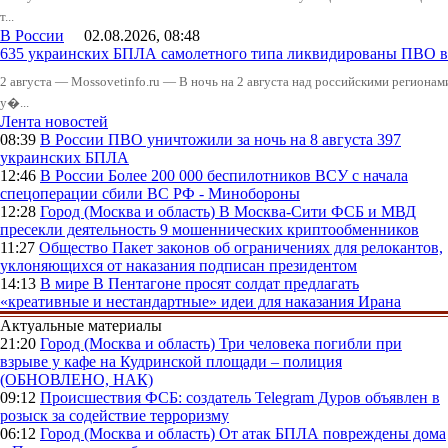
т...
В России
02.08.2026, 08:48
635 украинских БПЛА самолетного типа ликвидированы ПВО в 
2 августа — Mossovetinfo.ru — В ночь на 2 августа над российскими регион
у�...
Лента новостей
08:39
В России
ПВО уничтожили за ночь на 8 августа 397
украинских БПЛА
12:46
В России
Более 200 000 беспилотников ВСУ с начала
спецоперации сбили ВС РФ - Минобороны
12:28
Город (Москва и область)
В Москва-Сити ФСБ и МВД
пресекли деятельность 9 мошеннических криптообменников
11:27
Общество
Пакет законов об ограничениях для релокантов,
уклоняющихся от наказания подписан президентом
14:13
В мире
В Пентагоне просят солдат предлагать
«креативные и нестандартные» идеи для наказания Ирана
Актуальные материалы
21:20
Город (Москва и область)
Три человека погибли при
взрыве у кафе на Кудринской площади – полиция
(ОБНОВЛЕНО, НАК)
09:12
Происшествия
ФСБ: создатель Telegram Дуров объявлен в
розыск за содействие терроризму
06:12
Город (Москва и область)
От атак БПЛА повреждены дома