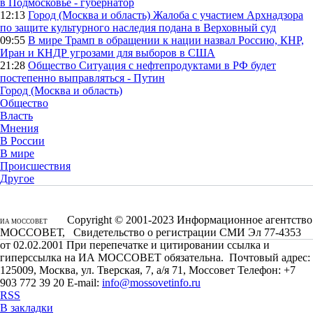
в Подмосковье - губернатор
12:13
Город (Москва и область)
Жалоба с участием Архнадзора
по защите культурного наследия подана в Верховный суд
09:55
В мире
Трамп в обращении к нации назвал Россию, КНР,
Иран и КНДР угрозами для выборов в США
21:28
Общество
Ситуация с нефтепродуктами в РФ будет
постепенно выправляться - Путин
Город (Москва и область)
Общество
Власть
Мнения
В России
В мире
Происшествия
Другое
Copyright © 2001-2023 Информационное агентство
ИА МОССОВЕТ
МОССОВЕТ, Свидетельство о регистрации СМИ Эл 77-4353
от 02.02.2001 При перепечатке и цитировании ссылка и
гиперссылка на ИА МОССОВЕТ обязательна. Почтовый адрес:
125009, Москва, ул. Тверская, 7, а/я 71, Моссовет Телефон: +7
903 772 39 20 E-mail:
info@mossovetinfo.ru
RSS
В закладки