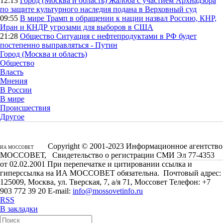
12:13
Город (Москва и область)
Жалоба с участием Архнадзора
по защите культурного наследия подана в Верховный суд
09:55
В мире
Трамп в обращении к нации назвал Россию, КНР,
Иран и КНДР угрозами для выборов в США
21:28
Общество
Ситуация с нефтепродуктами в РФ будет
постепенно выправляться - Путин
Город (Москва и область)
Общество
Власть
Мнения
В России
В мире
Происшествия
Другое
Copyright © 2001-2023 Информационное агентство
ИА МОССОВЕТ
МОССОВЕТ, Свидетельство о регистрации СМИ Эл 77-4353
от 02.02.2001 При перепечатке и цитировании ссылка и
гиперссылка на ИА МОССОВЕТ обязательна. Почтовый адрес:
125009, Москва, ул. Тверская, 7, а/я 71, Моссовет Телефон: +7
903 772 39 20 E-mail:
info@mossovetinfo.ru
RSS
В закладки