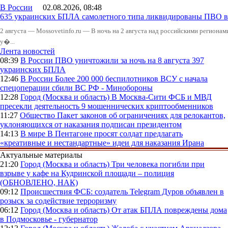
В России
02.08.2026, 08:48
635 украинских БПЛА самолетного типа ликвидированы ПВО в 
2 августа — Mossovetinfo.ru — В ночь на 2 августа над российскими регион
у�...
Лента новостей
08:39
В России
ПВО уничтожили за ночь на 8 августа 397
украинских БПЛА
12:46
В России
Более 200 000 беспилотников ВСУ с начала
спецоперации сбили ВС РФ - Минобороны
12:28
Город (Москва и область)
В Москва-Сити ФСБ и МВД
пресекли деятельность 9 мошеннических криптообменников
11:27
Общество
Пакет законов об ограничениях для релокантов,
уклоняющихся от наказания подписан президентом
14:13
В мире
В Пентагоне просят солдат предлагать
«креативные и нестандартные» идеи для наказания Ирана
Актуальные материалы
21:20
Город (Москва и область)
Три человека погибли при
взрыве у кафе на Кудринской площади – полиция
(ОБНОВЛЕНО, НАК)
09:12
Происшествия
ФСБ: создатель Telegram Дуров объявлен в
розыск за содействие терроризму
06:12
Город (Москва и область)
От атак БПЛА повреждены дома
в Подмосковье - губернатор