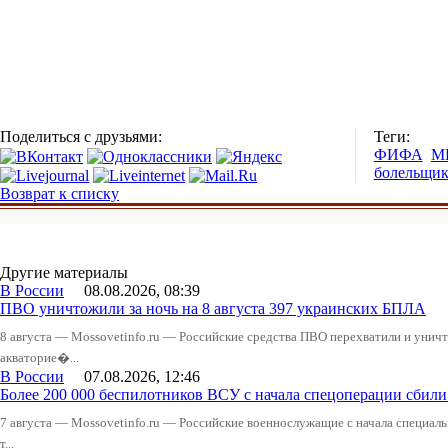
Поделиться с друзьями:
Теги:
ФИФА
М
болельщи
Возврат к списку
Другие материалы
В России
08.08.2026, 08:39
ПВО уничтожили за ночь на 8 августа 397 украинских БПЛА
8 августа — Mossovetinfo.ru — Российские средства ПВО перехватили и уничт
акваторие�...
В России
07.08.2026, 12:46
Более 200 000 беспилотников ВСУ с начала спецоперации сби
7 августа — Mossovetinfo.ru — Российские военнослужащие с начала специал
т...