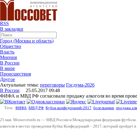
RSS
В закладки
Город (Москва и область)
Общество
Власть
Мнения
В России
В мире
Происшествия
Другое
Актуальные темы:
переговоры
Госдума-2026
В России
25.05.2017 09:48
ФИФА и МВД РФ согласовали продажу алкоголя во время пров
Теги:
ФИФА
МВД РФ
Кубок конфедераций-2017
болельщики
продажа алк
25 мая. Mossovetinfo.ru — МВД России и Международная федерация футбола 
алкоголя в местах проведения Кубка Конфедераций – 2017, который пройдет в