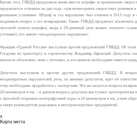
Кроме того, ГИБДД предложила вновь ввести штрафы за превышение скорости
предлагается отложить на два года, «для мониторинга скоростных режимов и
реальным условиям». Штраф за это нарушение был отменен в 2013 году и
поднимало вопрос о его возвращении. Также ГИБДД предлагает исключить 
льготной оплаты штрафов, когда в 20-дневный срок можно оплатить тольк
уточняют, что значит «неоднократное нарушение».
Фракция «Единой России» выступила против предложений ГИБДД. Об этом ра
Госдумы по транспорту и строительству Владимир Афонский. Депутаты счи
ничем не обоснован, «взят с потолка», и что вначале необходимо навести пор
Депутаты выступили и против других предложений ГИБДД. В вопро
неоднократных нарушителей, речь, по мнению депутатов, идет об ответств
тему необходимо проработать с экспертами. Что же касается вопроса возвра
20 километров в час – в данном вопросе депутаты выступают категорически п
с просьбой сохранить нештрафуемый порог в 20 километров в час, к ним обр
а также руководители дорожных и автотранспортных предприятий.
x
Карта места