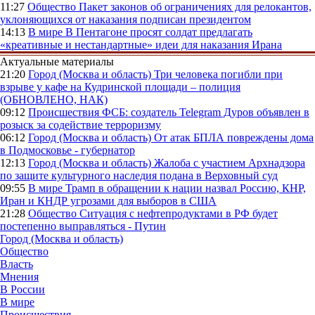
11:27
Общество
Пакет законов об ограничениях для релокантов,
уклоняющихся от наказания подписан президентом
14:13
В мире
В Пентагоне просят солдат предлагать
«креативные и нестандартные» идеи для наказания Ирана
Актуальные материалы
21:20
Город (Москва и область)
Три человека погибли при
взрыве у кафе на Кудринской площади – полиция
(ОБНОВЛЕНО, НАК)
09:12
Происшествия
ФСБ: создатель Telegram Дуров объявлен в
розыск за содействие терроризму
06:12
Город (Москва и область)
От атак БПЛА повреждены дома
в Подмосковье - губернатор
12:13
Город (Москва и область)
Жалоба с участием Архнадзора
по защите культурного наследия подана в Верховный суд
09:55
В мире
Трамп в обращении к нации назвал Россию, КНР,
Иран и КНДР угрозами для выборов в США
21:28
Общество
Ситуация с нефтепродуктами в РФ будет
постепенно выправляться - Путин
Город (Москва и область)
Общество
Власть
Мнения
В России
В мире
Происшествия