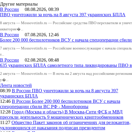
Другие материалы
В России
08.08.2026, 08:39
ПВО уничтожили за ночь на 8 августа 397 украинских БПЛА
8 августа — Mossovetinfo.ru — Российские средства ПВО перехватили и уничт
акваторие�...
В России
07.08.2026, 12:46
Более 200 000 беспилотников ВСУ с начала спецоперации сби
7 августа — Mossovetinfo.ru — Российские военнослужащие с начала специал
т...
В России
02.08.2026, 08:48
635 украинских БПЛА самолетного типа ликвидированы ПВО в 
2 августа — Mossovetinfo.ru — В ночь на 2 августа над российскими регион
у�...
Лента новостей
08:39
В России
ПВО уничтожили за ночь на 8 августа 397
украинских БПЛА
12:46
В России
Более 200 000 беспилотников ВСУ с начала
спецоперации сбили ВС РФ - Минобороны
12:28
Город (Москва и область)
В Москва-Сити ФСБ и МВД
пресекли деятельность 9 мошеннических криптообменников
11:27
Общество
Пакет законов об ограничениях для релокантов,
уклоняющихся от наказания подписан президентом