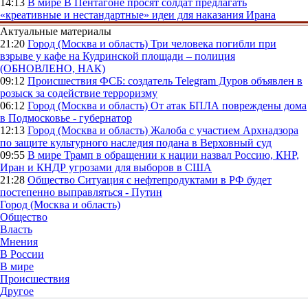
14:13
В мире
В Пентагоне просят солдат предлагать
«креативные и нестандартные» идеи для наказания Ирана
Актуальные материалы
21:20
Город (Москва и область)
Три человека погибли при
взрыве у кафе на Кудринской площади – полиция
(ОБНОВЛЕНО, НАК)
09:12
Происшествия
ФСБ: создатель Telegram Дуров объявлен в
розыск за содействие терроризму
06:12
Город (Москва и область)
От атак БПЛА повреждены дома
в Подмосковье - губернатор
12:13
Город (Москва и область)
Жалоба с участием Архнадзора
по защите культурного наследия подана в Верховный суд
09:55
В мире
Трамп в обращении к нации назвал Россию, КНР,
Иран и КНДР угрозами для выборов в США
21:28
Общество
Ситуация с нефтепродуктами в РФ будет
постепенно выправляться - Путин
Город (Москва и область)
Общество
Власть
Мнения
В России
В мире
Происшествия
Другое