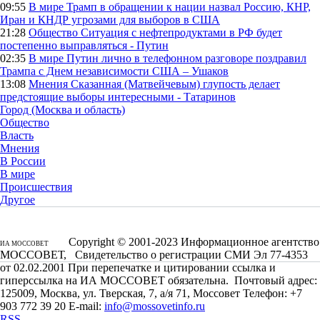
09:55
В мире
Трамп в обращении к нации назвал Россию, КНР,
Иран и КНДР угрозами для выборов в США
21:28
Общество
Ситуация с нефтепродуктами в РФ будет
постепенно выправляться - Путин
02:35
В мире
Путин лично в телефонном разговоре поздравил
Трампа с Днем независимости США – Ушаков
13:08
Мнения
Сказанная (Матвейчевым) глупость делает
предстоящие выборы интересными - Татаринов
Город (Москва и область)
Общество
Власть
Мнения
В России
В мире
Происшествия
Другое
Copyright © 2001-2023 Информационное агентство
ИА МОССОВЕТ
МОССОВЕТ, Свидетельство о регистрации СМИ Эл 77-4353
от 02.02.2001 При перепечатке и цитировании ссылка и
гиперссылка на ИА МОССОВЕТ обязательна. Почтовый адрес:
125009, Москва, ул. Тверская, 7, а/я 71, Моссовет Телефон: +7
903 772 39 20 E-mail:
info@mossovetinfo.ru
RSS