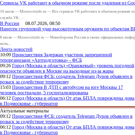
Сервисы VK работают в обычном режиме после удаления из Goo
16 июля — Mossovetinfo.ru — Все сервисы VK работают в обычном режиме посл
служба VK. ...
В России
08.07.2026, 08:50
Нанесен групповой удар высокоточным оружием по объектам 
8 июля — Mossovetinfo.ru — Минобороны России в своих официальных инфо
ночь...
Лента новостей
10:09
Происшествия
Задержан участник запрещенной
терорганизаци «Артподготовка» - ФСБ
09:26
Город (Москва и область)
«Оранжевый» уровень погодной
опасности объявлен в Москве на выходные из-за жары
09:12
Происшествия
ФСБ: создатель Telegram Дуров объявлен в
розыск за содействие терроризму
15:03
Происшествия
В ДТП с автобусом на юге Москвы 17
человек пострадали, 5 госпитализированы
06:12
Город (Москва и область)
От атак БПЛА повреждены дома
в Подмосковье - губернатор
Актуальные материалы
09:12
Происшествия
ФСБ: создатель Telegram Дуров объявлен в
розыск за содействие терроризму
06:12
Город (Москва и область)
От атак БПЛА повреждены дома
в Подмосковье - губернатор