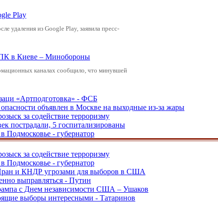
gle Play
е удаления из Google Play, заявила пресс-
ВПК в Киеве – Минобороны
рмационных каналах сообщило, что минувшей
заци «Артподготовка» - ФСБ
опасности объявлен в Москве на выходные из-за жары
розыск за содействие терроризму
ек пострадали, 5 госпитализированы
в Подмосковье - губернатор
розыск за содействие терроризму
в Подмосковье - губернатор
 Иран и КНДР угрозами для выборов в США
енно выправляться - Путин
Трампа с Днем независимости США – Ушаков
тоящие выборы интересными - Татаринов