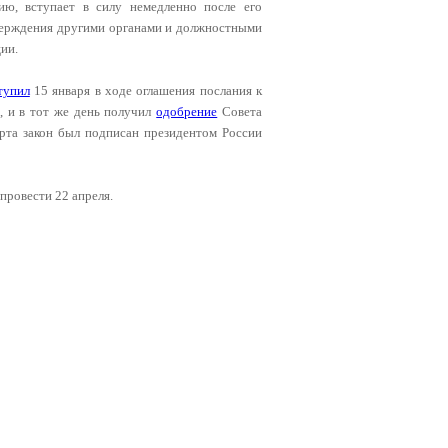
ию, вступает в силу немедленно после его
тверждения другими органами и должностными
ии.
тупил
15 января в ходе оглашения послания к
, и в тот же день получил
одобрение
Совета
арта закон был подписан президентом России
провести 22 апреля.