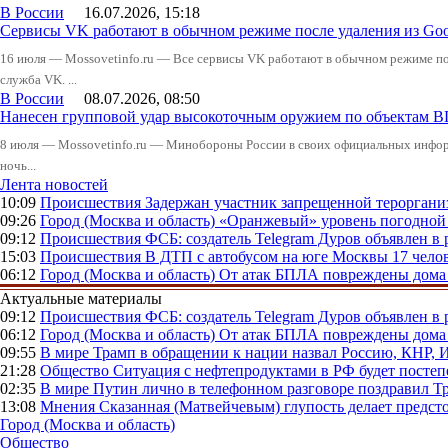
В России
16.07.2026, 15:18
Сервисы VK работают в обычном режиме после удаления из Goo
16 июля — Mossovetinfo.ru — Все сервисы VK работают в обычном режиме посл
служба VK. ...
В России
08.07.2026, 08:50
Нанесен групповой удар высокоточным оружием по объектам 
8 июля — Mossovetinfo.ru — Минобороны России в своих официальных инфо
ночь...
Лента новостей
10:09
Происшествия
Задержан участник запрещенной тероргани
09:26
Город (Москва и область)
«Оранжевый» уровень погодной 
09:12
Происшествия
ФСБ: создатель Telegram Дуров объявлен в 
15:03
Происшествия
В ДТП с автобусом на юге Москвы 17 челов
06:12
Город (Москва и область)
От атак БПЛА повреждены дома 
Актуальные материалы
09:12
Происшествия
ФСБ: создатель Telegram Дуров объявлен в 
06:12
Город (Москва и область)
От атак БПЛА повреждены дома 
09:55
В мире
Трамп в обращении к нации назвал Россию, КНР,
21:28
Общество
Ситуация с нефтепродуктами в РФ будет постеп
02:35
В мире
Путин лично в телефонном разговоре поздравил 
13:08
Мнения
Сказанная (Матвейчевым) глупость делает предс
Город (Москва и область)
Общество