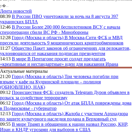
у�...
Лента новостей
08:39
В России
ПВО уничтожили за ночь на 8 августа 397
украинских БПЛА
12:46
В России
Более 200 000 беспилотников ВСУ с начала
спецоперации сбили ВС РФ - Минобороны
12:28
Город (Москва и область)
В Москва-Сити ФСБ и МВД
пресекли деятельность 9 мошеннических криптообменников
11:27
Общество
Пакет законов об ограничениях для релокантов,
уклоняющихся от наказания подписан президентом
14:13
В мире
В Пентагоне просят солдат предлагать
«креативные и нестандартные» идеи для наказания Ирана
Актуальные материалы
21:20
Город (Москва и область)
Три человека погибли при
взрыве у кафе на Кудринской площади – полиция
(ОБНОВЛЕНО, НАК)
09:12
Происшествия
ФСБ: создатель Telegram Дуров объявлен в
розыск за содействие терроризму
06:12
Город (Москва и область)
От атак БПЛА повреждены дома
в Подмосковье - губернатор
12:13
Город (Москва и область)
Жалоба с участием Архнадзора
по защите культурного наследия подана в Верховный суд
09:55
В мире
Трамп в обращении к нации назвал Россию, КНР,
Иран и КНДР угрозами для выборов в США