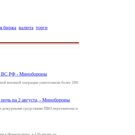
я биржа
валюта
торги
ли ВС РФ - Минобороны
ьной военной операции уничтожили более 200
ночь на 2 августа, - Минобороны
ами дежурными средствами ПВО перехвачены и
я в Черном море, в 130 милях от