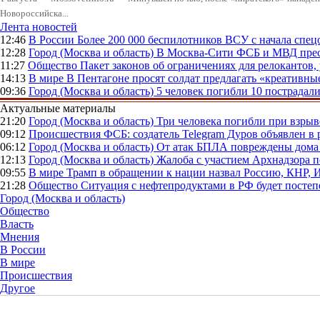
Новороссийска...
Лента новостей
12:46
В России
Более 200 000 беспилотников ВСУ с начала сп
12:28
Город (Москва и область)
В Москва-Сити ФСБ и МВД прес
11:27
Общество
Пакет законов об ограничениях для релокантов
14:13
В мире
В Пентагоне просят солдат предлагать «креативны
09:36
Город (Москва и область)
5 человек погибли 10 пострадал
Актуальные материалы
21:20
Город (Москва и область)
Три человека погибли при взры
09:12
Происшествия
ФСБ: создатель Telegram Дуров объявлен в 
06:12
Город (Москва и область)
От атак БПЛА повреждены дома 
12:13
Город (Москва и область)
Жалоба с участием Архнадзора п
09:55
В мире
Трамп в обращении к нации назвал Россию, КНР,
21:28
Общество
Ситуация с нефтепродуктами в РФ будет постеп
Город (Москва и область)
Общество
Власть
Мнения
В России
В мире
Происшествия
Другое