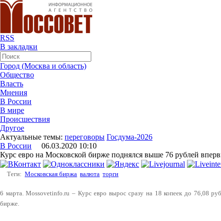
RSS
В закладки
Город (Москва и область)
Общество
Власть
Мнения
В России
В мире
Происшествия
Другое
Актуальные темы:
переговоры
Госдума-2026
В России
06.03.2020 10:10
Курс евро на Московской бирже поднялся выше 76 рублей вперв
Теги:
Московская биржа
валюта
торги
6 марта. Mossovetinfo.ru – Курс евро вырос сразу на 18 копеек до 76,08 ру
бирже.