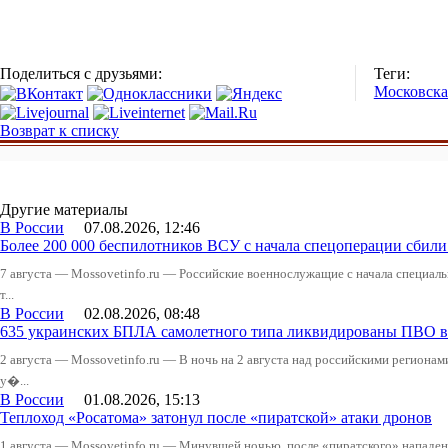
Поделиться с друзьями:
Теги:
Московска
Возврат к списку
Другие материалы
В России
07.08.2026, 12:46
Более 200 000 беспилотников ВСУ с начала спецоперации сби
7 августа — Mossovetinfo.ru — Российские военнослужащие с начала специал
т...
В России
02.08.2026, 08:48
635 украинских БПЛА самолетного типа ликвидированы ПВО в 
2 августа — Mossovetinfo.ru — В ночь на 2 августа над российскими регион
у�...
В России
01.08.2026, 15:13
Теплоход «Росатома» затонул после «пиратской» атаки дронов
1 августа — Mossovetinfo.ru — Минувшей ночью, после «пиратского» нападени