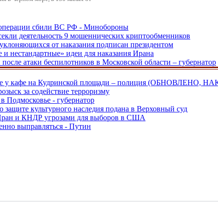
ецоперации сбили ВС РФ - Минобороны
екли деятельность 9 мошеннических криптообменников
, уклоняющихся от наказания подписан президентом
е и нестандартные» идеи для наказания Ирана
и после атаки беспилотников в Московской области – губернатор
ве у кафе на Кудринской площади – полиция (ОБНОВЛЕНО, НА
розыск за содействие терроризму
в Подмосковье - губернатор
о защите культурного наследия подана в Верховный суд
 Иран и КНДР угрозами для выборов в США
енно выправляться - Путин