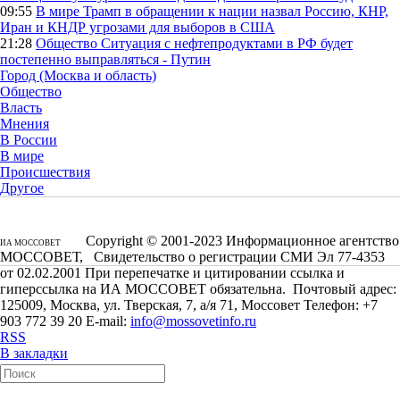
09:55
В мире
Трамп в обращении к нации назвал Россию, КНР,
Иран и КНДР угрозами для выборов в США
21:28
Общество
Ситуация с нефтепродуктами в РФ будет
постепенно выправляться - Путин
Город (Москва и область)
Общество
Власть
Мнения
В России
В мире
Происшествия
Другое
Copyright © 2001-2023 Информационное агентство
ИА МОССОВЕТ
МОССОВЕТ, Свидетельство о регистрации СМИ Эл 77-4353
от 02.02.2001 При перепечатке и цитировании ссылка и
гиперссылка на ИА МОССОВЕТ обязательна. Почтовый адрес:
125009, Москва, ул. Тверская, 7, а/я 71, Моссовет Телефон: +7
903 772 39 20 E-mail:
info@mossovetinfo.ru
RSS
В закладки