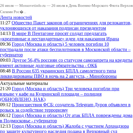
26 июля — Mossovetinfo.ru — 26 июля в День Военно-Морского Флота Вер
Силами Рос�...
Лента новостей
11:27
Общество
Пакет законов об ограничениях для релокантов,
уклоняющихся от наказания подписан президентом
14:13
В мире
В Пентагоне просят солдат предлагать
«креативные и нестандартные» идеи для наказания Ирана
09:36
Город (Москва и область)
5 человек погибли 10
пострадали после атаки беспилотников в Московской области –
губернатор
09:03
Другое
56,4% россиян со статусом самозапрета на кредиты
имеют активные долговые обязательства - ОКБ
08:48
В России
635 украинских БПЛА самолетного типа
ликвидированы ПВО в ночь на 2 августа, - Минобороны
Актуальные материалы
21:20
Город (Москва и область)
Три человека погибли при
взрыве у кафе на Кудринской площади – полиция
(ОБНОВЛЕНО, НАК)
09:12
Происшествия
ФСБ: создатель Telegram Дуров объявлен в
розыск за содействие терроризму
06:12
Город (Москва и область)
От атак БПЛА повреждены дома
в Подмосковье - губернатор
12:13
Город (Москва и область)
Жалоба с участием Архнадзора
по защите культурного наследия подана в Верховный суд