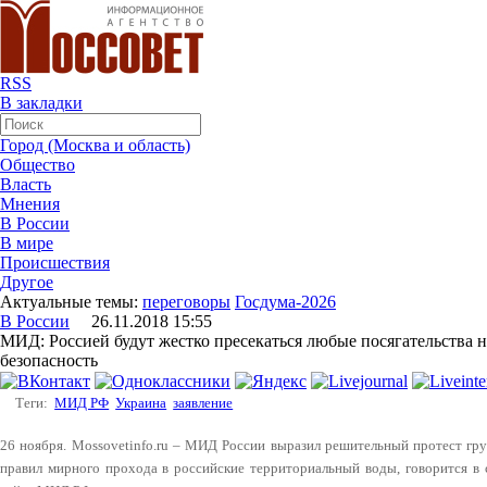
RSS
В закладки
Город (Москва и область)
Общество
Власть
Мнения
В России
В мире
Происшествия
Другое
Актуальные темы:
переговоры
Госдума-2026
В России
26.11.2018 15:55
МИД: Россией будут жестко пресекаться любые посягательства н
безопасность
Теги:
МИД РФ
Украина
заявление
26 ноября. Mossovetinfo.ru – МИД России выразил решительный протест г
правил мирного прохода в российские территориальный воды, говорится в