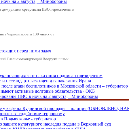
ночь на 2 августа, - Минобороны
ами дежурными средствами ПВО перехвачены и
я в Черном море, в 130 милях от
стоящих перед ними задач
ховный Главнокомандующий Вооружёнными
, уклоняющихся от наказания подписан президентом
е и нестандартные» идеи для наказания Ирана
и после атаки беспилотников в Московской области – губернатор
ы имеют активные долговые обязательства - ОКБ
рованы ПВО в ночь на 2 августа, - Минобороны
ве у кафе на Кудринской площади – полиция (ОБНОВЛЕНО, НА
розыск за содействие терроризму
в Подмосковье - губернатор
о защите культурного наследия подана в Верховный суд