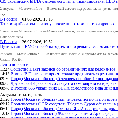
635 украинских БПЛА самолетного типа ликвидированы ПВО в 
2 августа — Mossovetinfo.ru — В ночь на 2 августа над российскими регион
у�...
В России
01.08.2026, 15:13
Теплоход «Росатома» затонул после «пиратской» атаки дронов
1 августа — Mossovetinfo.ru — Минувшей ночью, после «пиратского» нападени
Новороссийска...
В России
26.07.2026, 19:52
Путин: наши ВМС способны эффективно решать весь комплекс 
26 июля — Mossovetinfo.ru — 26 июля в День Военно-Морского Флота Вер
Силами Рос�...
Лента новостей
11:27
Общество
Пакет законов об ограничениях для релокантов
14:13
В мире
В Пентагоне просят солдат предлагать «креативны
09:36
Город (Москва и область)
5 человек погибли 10 пострадал
09:03
Другое
56,4% россиян со статусом самозапрета на кредит
08:48
В России
635 украинских БПЛА самолетного типа ликвиди
Актуальные материалы
21:20
Город (Москва и область)
Три человека погибли при взры
09:12
Происшествия
ФСБ: создатель Telegram Дуров объявлен в 
06:12
Город (Москва и область)
От атак БПЛА повреждены дома 
12:13
Город (Москва и область)
Жалоба с участием Архнадзора п