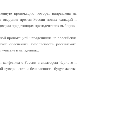
ленную провокацию, которая направлена на
ля введения против России новых санкций и
дверии предстоящих президентских выборов.
ской провокацией нападениями на российские
бует обеспечить безопасность российского
л участие в нападениях.
 конфликта с России в акватории Черного и
ий суверенитет и безопасность будут жестко