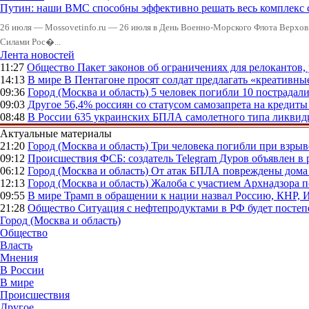
Путин: наши ВМС способны эффективно решать весь комплекс 
26 июля — Mossovetinfo.ru — 26 июля в День Военно-Морского Флота Вер
Силами Рос�...
Лента новостей
11:27
Общество
Пакет законов об ограничениях для релокантов
14:13
В мире
В Пентагоне просят солдат предлагать «креативны
09:36
Город (Москва и область)
5 человек погибли 10 пострадал
09:03
Другое
56,4% россиян со статусом самозапрета на кредит
08:48
В России
635 украинских БПЛА самолетного типа ликвиди
Актуальные материалы
21:20
Город (Москва и область)
Три человека погибли при взры
09:12
Происшествия
ФСБ: создатель Telegram Дуров объявлен в 
06:12
Город (Москва и область)
От атак БПЛА повреждены дома 
12:13
Город (Москва и область)
Жалоба с участием Архнадзора п
09:55
В мире
Трамп в обращении к нации назвал Россию, КНР,
21:28
Общество
Ситуация с нефтепродуктами в РФ будет постеп
Город (Москва и область)
Общество
Власть
Мнения
В России
В мире
Происшествия
Другое