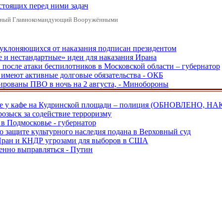
стоящих перед ними задач
ховный Главнокомандующий Вооружёнными
, уклоняющихся от наказания подписан президентом
е и нестандартные» идеи для наказания Ирана
и после атаки беспилотников в Московской области – губернатор
ы имеют активные долговые обязательства - ОКБ
рованы ПВО в ночь на 2 августа, - Минобороны
ве у кафе на Кудринской площади – полиция (ОБНОВЛЕНО, НА
розыск за содействие терроризму
в Подмосковье - губернатор
о защите культурного наследия подана в Верховный суд
 Иран и КНДР угрозами для выборов в США
енно выправляться - Путин