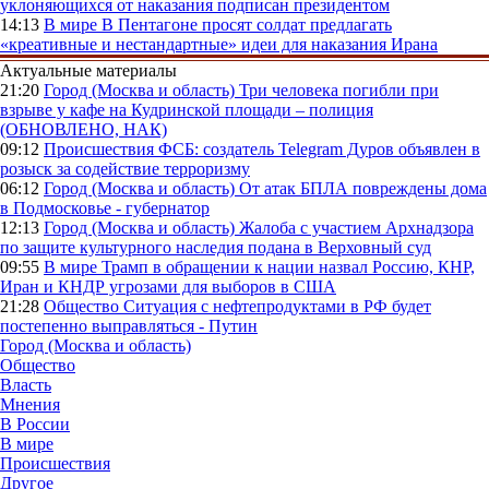
уклоняющихся от наказания подписан президентом
14:13
В мире
В Пентагоне просят солдат предлагать
«креативные и нестандартные» идеи для наказания Ирана
Актуальные материалы
21:20
Город (Москва и область)
Три человека погибли при
взрыве у кафе на Кудринской площади – полиция
(ОБНОВЛЕНО, НАК)
09:12
Происшествия
ФСБ: создатель Telegram Дуров объявлен в
розыск за содействие терроризму
06:12
Город (Москва и область)
От атак БПЛА повреждены дома
в Подмосковье - губернатор
12:13
Город (Москва и область)
Жалоба с участием Архнадзора
по защите культурного наследия подана в Верховный суд
09:55
В мире
Трамп в обращении к нации назвал Россию, КНР,
Иран и КНДР угрозами для выборов в США
21:28
Общество
Ситуация с нефтепродуктами в РФ будет
постепенно выправляться - Путин
Город (Москва и область)
Общество
Власть
Мнения
В России
В мире
Происшествия
Другое