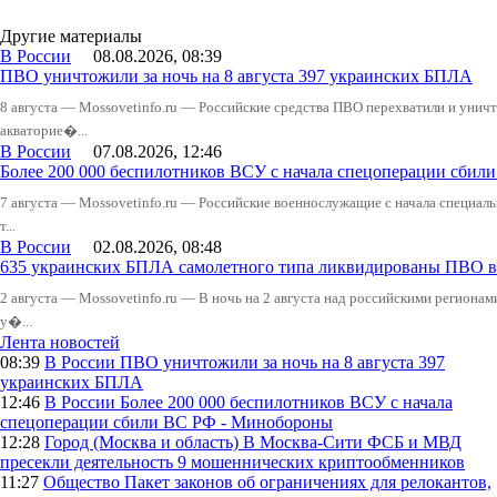
Другие материалы
В России
08.08.2026, 08:39
ПВО уничтожили за ночь на 8 августа 397 украинских БПЛА
8 августа — Mossovetinfo.ru — Российские средства ПВО перехватили и уничт
акваторие�...
В России
07.08.2026, 12:46
Более 200 000 беспилотников ВСУ с начала спецоперации сби
7 августа — Mossovetinfo.ru — Российские военнослужащие с начала специал
т...
В России
02.08.2026, 08:48
635 украинских БПЛА самолетного типа ликвидированы ПВО в 
2 августа — Mossovetinfo.ru — В ночь на 2 августа над российскими регион
у�...
Лента новостей
08:39
В России
ПВО уничтожили за ночь на 8 августа 397
украинских БПЛА
12:46
В России
Более 200 000 беспилотников ВСУ с начала
спецоперации сбили ВС РФ - Минобороны
12:28
Город (Москва и область)
В Москва-Сити ФСБ и МВД
пресекли деятельность 9 мошеннических криптообменников
11:27
Общество
Пакет законов об ограничениях для релокантов,