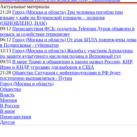
Актуальные материалы
21:20
Город (Москва и область)
Три человека погибли при
взрыве у кафе на Кудринской площади – полиция
(ОБНОВЛЕНО, НАК)
09:12
Происшествия
ФСБ: создатель Telegram Дуров объявлен в
розыск за содействие терроризму
06:12
Город (Москва и область)
От атак БПЛА повреждены дома
в Подмосковье - губернатор
12:13
Город (Москва и область)
Жалоба с участием Архнадзора
по защите культурного наследия подана в Верховный суд
09:55
В мире
Трамп в обращении к нации назвал Россию, КНР,
Иран и КНДР угрозами для выборов в США
21:28
Общество
Ситуация с нефтепродуктами в РФ будет
постепенно выправляться - Путин
Город (Москва и область)
Общество
Власть
Мнения
В России
В мире
Происшествия
Другое