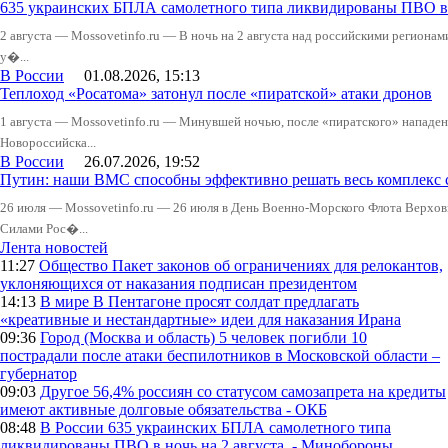
635 украинских БПЛА самолетного типа ликвидированы ПВО в 
2 августа — Mossovetinfo.ru — В ночь на 2 августа над российскими регион
у�...
В России
01.08.2026, 15:13
Теплоход «Росатома» затонул после «пиратской» атаки дронов
1 августа — Mossovetinfo.ru — Минувшей ночью, после «пиратского» нападени
Новороссийска...
В России
26.07.2026, 19:52
Путин: наши ВМС способны эффективно решать весь комплекс 
26 июля — Mossovetinfo.ru — 26 июля в День Военно-Морского Флота Вер
Силами Рос�...
Лента новостей
11:27
Общество
Пакет законов об ограничениях для релокантов,
уклоняющихся от наказания подписан президентом
14:13
В мире
В Пентагоне просят солдат предлагать
«креативные и нестандартные» идеи для наказания Ирана
09:36
Город (Москва и область)
5 человек погибли 10
пострадали после атаки беспилотников в Московской области –
губернатор
09:03
Другое
56,4% россиян со статусом самозапрета на кредиты
имеют активные долговые обязательства - ОКБ
08:48
В России
635 украинских БПЛА самолетного типа
ликвидированы ПВО в ночь на 2 августа, - Минобороны