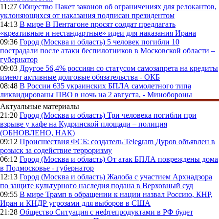
11:27
Общество
Пакет законов об ограничениях для релокантов,
уклоняющихся от наказания подписан президентом
14:13
В мире
В Пентагоне просят солдат предлагать
«креативные и нестандартные» идеи для наказания Ирана
09:36
Город (Москва и область)
5 человек погибли 10
пострадали после атаки беспилотников в Московской области –
губернатор
09:03
Другое
56,4% россиян со статусом самозапрета на кредиты
имеют активные долговые обязательства - ОКБ
08:48
В России
635 украинских БПЛА самолетного типа
ликвидированы ПВО в ночь на 2 августа, - Минобороны
Актуальные материалы
21:20
Город (Москва и область)
Три человека погибли при
взрыве у кафе на Кудринской площади – полиция
(ОБНОВЛЕНО, НАК)
09:12
Происшествия
ФСБ: создатель Telegram Дуров объявлен в
розыск за содействие терроризму
06:12
Город (Москва и область)
От атак БПЛА повреждены дома
в Подмосковье - губернатор
12:13
Город (Москва и область)
Жалоба с участием Архнадзора
по защите культурного наследия подана в Верховный суд
09:55
В мире
Трамп в обращении к нации назвал Россию, КНР,
Иран и КНДР угрозами для выборов в США
21:28
Общество
Ситуация с нефтепродуктами в РФ будет