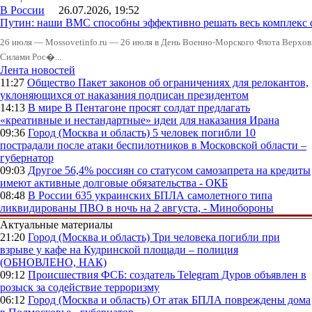
В России
26.07.2026, 19:52
Путин: наши ВМС способны эффективно решать весь комплекс 
26 июля — Mossovetinfo.ru — 26 июля в День Военно-Морского Флота Вер
Силами Рос�...
Лента новостей
11:27
Общество
Пакет законов об ограничениях для релокантов,
уклоняющихся от наказания подписан президентом
14:13
В мире
В Пентагоне просят солдат предлагать
«креативные и нестандартные» идеи для наказания Ирана
09:36
Город (Москва и область)
5 человек погибли 10
пострадали после атаки беспилотников в Московской области –
губернатор
09:03
Другое
56,4% россиян со статусом самозапрета на кредиты
имеют активные долговые обязательства - ОКБ
08:48
В России
635 украинских БПЛА самолетного типа
ликвидированы ПВО в ночь на 2 августа, - Минобороны
Актуальные материалы
21:20
Город (Москва и область)
Три человека погибли при
взрыве у кафе на Кудринской площади – полиция
(ОБНОВЛЕНО, НАК)
09:12
Происшествия
ФСБ: создатель Telegram Дуров объявлен в
розыск за содействие терроризму
06:12
Город (Москва и область)
От атак БПЛА повреждены дома