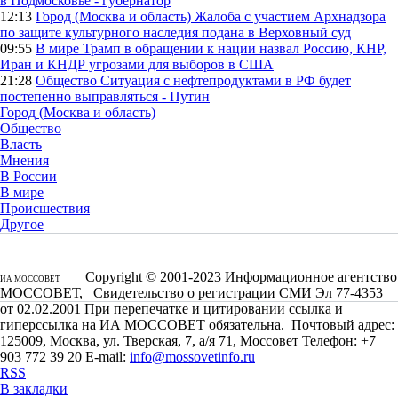
в Подмосковье - губернатор
12:13
Город (Москва и область)
Жалоба с участием Архнадзора
по защите культурного наследия подана в Верховный суд
09:55
В мире
Трамп в обращении к нации назвал Россию, КНР,
Иран и КНДР угрозами для выборов в США
21:28
Общество
Ситуация с нефтепродуктами в РФ будет
постепенно выправляться - Путин
Город (Москва и область)
Общество
Власть
Мнения
В России
В мире
Происшествия
Другое
Copyright © 2001-2023 Информационное агентство
ИА МОССОВЕТ
МОССОВЕТ, Свидетельство о регистрации СМИ Эл 77-4353
от 02.02.2001 При перепечатке и цитировании ссылка и
гиперссылка на ИА МОССОВЕТ обязательна. Почтовый адрес:
125009, Москва, ул. Тверская, 7, а/я 71, Моссовет Телефон: +7
903 772 39 20 E-mail:
info@mossovetinfo.ru
RSS
В закладки