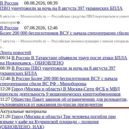
В России
08.08.2026, 08:39
ПВО уничтожили за ночь на 8 августа 397 украинских БПЛА
8 августа — Mossovetinfo.ru — Российские средства ПВО перехватили и уничт
акваторие�...
В России
07.08.2026, 12:46
Более 200 000 беспилотников ВСУ с начала спецоперации сби
7 августа — Mossovetinfo.ru — Российские военнослужащие с начала специал
т...
Лента новостей
09:34
В России
В Татарстане объявили траур после атаки БПЛА
на Нижнекамск - ОБНОВЛЕНО
08:39
В России
ПВО уничтожили за ночь на 8 августа 397
украинских БПЛА
12:46
В России
Более 200 000 беспилотников ВСУ с начала
спецоперации сбили ВС РФ - Минобороны
12:28
Город (Москва и область)
В Москва-Сити ФСБ и МВД
пресекли деятельность 9 мошеннических криптообменников
11:27
Общество
Пакет законов об ограничениях для релокантов,
уклоняющихся от наказания подписан президентом
Актуальные материалы
21:20
Город (Москва и область)
Три человека погибли при
взрыве у кафе на Кудринской площади – полиция
(ОБНОВЛЕНО, НАК)