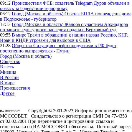
09:12
Происшествия
ФСБ: создатель Telegram Дуров объявлен в
розыск за содействие терроризму
06:12
Город (Москва и область)
От атак БПЛА повреждены дома
в Подмосковье - губернатор
12:13
Город (Москва и область)
Жалоба с участием Архнадзора
по защите культурного наследия подана в Верховный суд
09:55
В мире
Трамп в обращении к нации назвал Россию, КНР,
Иран и КНДР угрозами для выборов в США
21:28
Общество
Ситуация с нефтепродуктами в РФ будет
постепенно выправляться - Путин
Город (Москва и область)
Общество
Власть
Мнения
В России
В мире
Происшествия
Другое
Copyright © 2001-2023 Информационное агентство
ИА МОССОВЕТ
МОССОВЕТ, Свидетельство о регистрации СМИ Эл 77-4353
от 02.02.2001 При перепечатке и цитировании ссылка и
гиперссылка на ИА МОССОВЕТ обязательна. Почтовый адрес:
125009, Москва, ул. Тверская, 7, а/я 71, Моссовет Телефон: +7