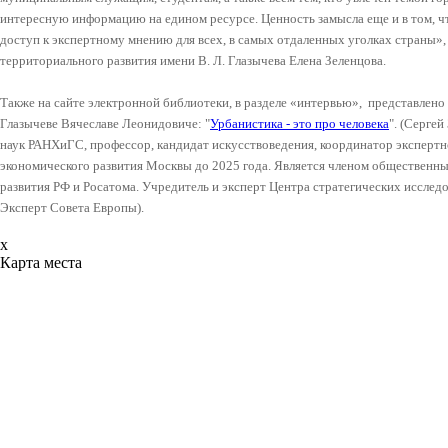
интересную информацию на едином ресурсе. Ценность замысла еще и в том, ч
доступ к экспертному мнению для всех, в самых отдаленных уголках страны
территориального развития имени В. Л. Глазычева Елена Зеленцова.
Также на сайте электронной библиотеки, в разделе «интервью», представлено
Глазычеве Вячеславе Леонидовиче: "
Урбанистика - это про человека
". (Серге
наук РАНХиГС, профессор, кандидат искусствоведения, координатор экспертн
экономического развития Москвы до 2025 года. Является членом общественн
развития РФ и Росатома. Учредитель и эксперт Центра стратегических исслед
Эксперт Совета Европы).
x
Карта места