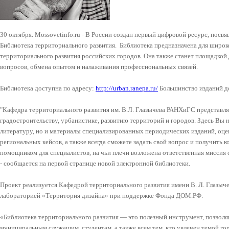
30 октября. Mossovetinfo.ru - В России создан первый цифровой ресурс, пос
Библиотека территориального развития. Библиотека предназначена для широ
территориального развития российских городов. Она также станет площадко
вопросов, обмена опытом и налаживания профессиональных связей.
Библиотека доступна по адресу:
http://urban.ranepa.ru/
Большинство изданий до
"Кафедра территориального развития им. В.Л. Глазычева РАНХиГС представля
градостроительству, урбанистике, развитию территорий и городов. Здесь Вы 
литературу, но и материалы специализированных периодических изданий, оце
региональных кейсов, а также всегда сможете задать свой вопрос и получить 
помощником для специалистов, на чьи плечи возложена ответственная миссия 
- сообщается на первой странице новой электронной библиотеки.
Проект реализуется Кафедрой территориального развития имени В. Л. Глазы
лабораторией «Территория дизайна» при поддержке Фонда ДОМ.РФ.
«Библиотека территориального развития — это полезный инструмент, позвол
муниципальным служащим, студентам, а также всем тем, кто увлечен темой го