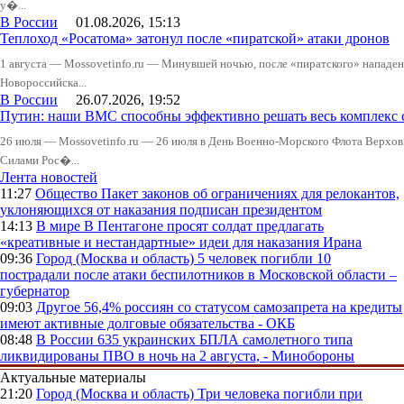
у�...
В России
01.08.2026, 15:13
Теплоход «Росатома» затонул после «пиратской» атаки дронов
1 августа — Mossovetinfo.ru — Минувшей ночью, после «пиратского» нападени
Новороссийска...
В России
26.07.2026, 19:52
Путин: наши ВМС способны эффективно решать весь комплекс 
26 июля — Mossovetinfo.ru — 26 июля в День Военно-Морского Флота Вер
Силами Рос�...
Лента новостей
11:27
Общество
Пакет законов об ограничениях для релокантов,
уклоняющихся от наказания подписан президентом
14:13
В мире
В Пентагоне просят солдат предлагать
«креативные и нестандартные» идеи для наказания Ирана
09:36
Город (Москва и область)
5 человек погибли 10
пострадали после атаки беспилотников в Московской области –
губернатор
09:03
Другое
56,4% россиян со статусом самозапрета на кредиты
имеют активные долговые обязательства - ОКБ
08:48
В России
635 украинских БПЛА самолетного типа
ликвидированы ПВО в ночь на 2 августа, - Минобороны
Актуальные материалы
21:20
Город (Москва и область)
Три человека погибли при