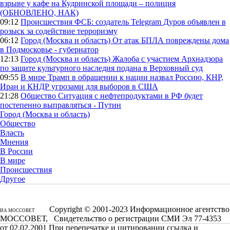
взрыве у кафе на Кудринской площади – полиция
(ОБНОВЛЕНО, НАК)
09:12
Происшествия
ФСБ: создатель Telegram Дуров объявлен в
розыск за содействие терроризму
06:12
Город (Москва и область)
От атак БПЛА повреждены дома
в Подмосковье - губернатор
12:13
Город (Москва и область)
Жалоба с участием Архнадзора
по защите культурного наследия подана в Верховный суд
09:55
В мире
Трамп в обращении к нации назвал Россию, КНР,
Иран и КНДР угрозами для выборов в США
21:28
Общество
Ситуация с нефтепродуктами в РФ будет
постепенно выправляться - Путин
Город (Москва и область)
Общество
Власть
Мнения
В России
В мире
Происшествия
Другое
Copyright © 2001-2023 Информационное агентство
ИА МОССОВЕТ
МОССОВЕТ, Свидетельство о регистрации СМИ Эл 77-4353
от 02.02.2001 При перепечатке и цитировании ссылка и