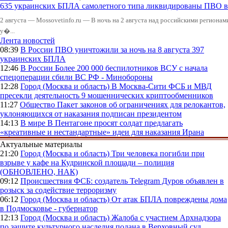
635 украинских БПЛА самолетного типа ликвидированы ПВО в 
2 августа — Mossovetinfo.ru — В ночь на 2 августа над российскими регион
у�...
Лента новостей
08:39
В России
ПВО уничтожили за ночь на 8 августа 397
украинских БПЛА
12:46
В России
Более 200 000 беспилотников ВСУ с начала
спецоперации сбили ВС РФ - Минобороны
12:28
Город (Москва и область)
В Москва-Сити ФСБ и МВД
пресекли деятельность 9 мошеннических криптообменников
11:27
Общество
Пакет законов об ограничениях для релокантов,
уклоняющихся от наказания подписан президентом
14:13
В мире
В Пентагоне просят солдат предлагать
«креативные и нестандартные» идеи для наказания Ирана
Актуальные материалы
21:20
Город (Москва и область)
Три человека погибли при
взрыве у кафе на Кудринской площади – полиция
(ОБНОВЛЕНО, НАК)
09:12
Происшествия
ФСБ: создатель Telegram Дуров объявлен в
розыск за содействие терроризму
06:12
Город (Москва и область)
От атак БПЛА повреждены дома
в Подмосковье - губернатор
12:13
Город (Москва и область)
Жалоба с участием Архнадзора
по защите культурного наследия подана в Верховный суд