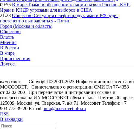
09:55
В мире
Трамп в обращении к нации назвал Россию, КНР,
Иран и КНДР угрозами для выборов в США
21:28
Общество
Ситуация с нефтепродуктами в РФ будет
постепенно выправляться - Путин
Город (Москва и область)
Общество
Власть
Мнения
В России
В мире
Происшествия
Другое
Copyright © 2001-2023 Информационное агентство
ИА МОССОВЕТ
МОССОВЕТ, Свидетельство о регистрации СМИ Эл 77-4353
от 02.02.2001 При перепечатке и цитировании ссылка и
гиперссылка на ИА МОССОВЕТ обязательна. Почтовый адрес:
125009, Москва, ул. Тверская, 7, а/я 71, Моссовет Телефон: +7
903 772 39 20 E-mail:
info@mossovetinfo.ru
RSS
В закладки