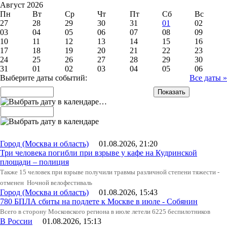
Август 2026
Пн
Вт
Ср
Чт
Пт
Сб
Вс
27
28
29
30
31
01
02
03
04
05
06
07
08
09
10
11
12
13
14
15
16
17
18
19
20
21
22
23
24
25
26
27
28
29
30
31
01
02
03
04
05
06
Выберите даты событий:
Все даты »
…
Город (Москва и область)
01.08.2026, 21:20
Три человека погибли при взрыве у кафе на Кудринской
площади – полиция
Также 15 человек при взрыве получили травмы различной степени тяжести -
отменен Ночной велофестиваль
Город (Москва и область)
01.08.2026, 15:43
780 БПЛА сбиты на подлете к Москве в июле - Собянин
Всего в сторону Московского региона в июле летели 6225 беспилотников
В России
01.08.2026, 15:13