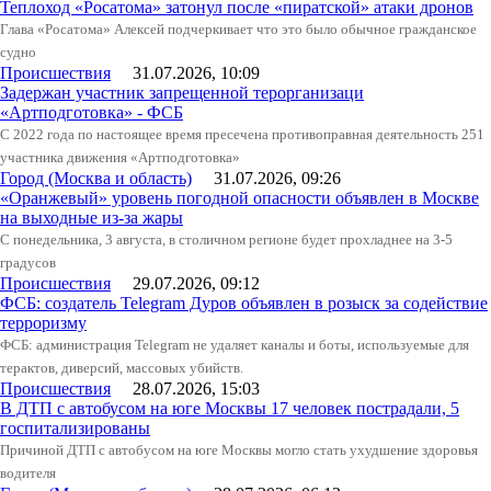
Теплоход «Росатома» затонул после «пиратской» атаки дронов
Глава «Росатома» Алексей подчеркивает что это было обычное гражданское
судно
Происшествия
31.07.2026, 10:09
Задержан участник запрещенной терорганизаци
«Артподготовка» - ФСБ
С 2022 года по настоящее время пресечена противоправная деятельность 251
участника движения «Артподготовка»
Город (Москва и область)
31.07.2026, 09:26
«Оранжевый» уровень погодной опасности объявлен в Москве
на выходные из-за жары
С понедельника, 3 августа, в столичном регионе будет прохладнее на 3-5
градусов
Происшествия
29.07.2026, 09:12
ФСБ: создатель Telegram Дуров объявлен в розыск за содействие
терроризму
ФСБ: администрация Telegram не удаляет каналы и боты, используемые для
терактов, диверсий, массовых убийств.
Происшествия
28.07.2026, 15:03
В ДТП с автобусом на юге Москвы 17 человек пострадали, 5
госпитализированы
Причиной ДТП с автобусом на юге Москвы могло стать ухудшение здоровья
водителя