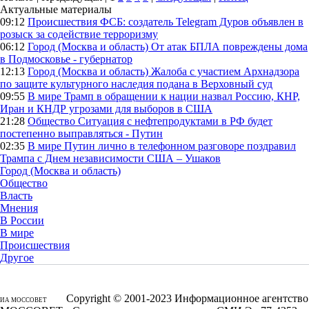
Актуальные материалы
09:12
Происшествия
ФСБ: создатель Telegram Дуров объявлен в
розыск за содействие терроризму
06:12
Город (Москва и область)
От атак БПЛА повреждены дома
в Подмосковье - губернатор
12:13
Город (Москва и область)
Жалоба с участием Архнадзора
по защите культурного наследия подана в Верховный суд
09:55
В мире
Трамп в обращении к нации назвал Россию, КНР,
Иран и КНДР угрозами для выборов в США
21:28
Общество
Ситуация с нефтепродуктами в РФ будет
постепенно выправляться - Путин
02:35
В мире
Путин лично в телефонном разговоре поздравил
Трампа с Днем независимости США – Ушаков
Город (Москва и область)
Общество
Власть
Мнения
В России
В мире
Происшествия
Другое
Copyright © 2001-2023 Информационное агентство
ИА МОССОВЕТ