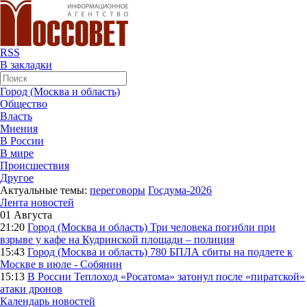
RSS
В закладки
Город (Москва и область)
Общество
Власть
Мнения
В России
В мире
Происшествия
Другое
Актуальные темы:
переговоры
Госдума-2026
Лента новостей
01 Августа
21:20
Город (Москва и область)
Три человека погибли при
взрыве у кафе на Кудринской площади – полиция
15:43
Город (Москва и область)
780 БПЛА сбиты на подлете к
Москве в июле - Собянин
15:13
В России
Теплоход «Росатома» затонул после «пиратской»
атаки дронов
Календарь новостей