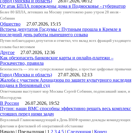
Город (Москва и область)
28.07.2026, 06:12
От атак БПЛА повреждены дома в Подмосковье - губернатор
Более 80 БПЛА, летевших на Москву уничтожено рано утром 28 июля -
Собянин
Общество
27.07.2026, 15:15
Встреча депутатов Госдумы с Путиным прошла в Кремле в
последний день работы нынешнего созыва
Путин поблагодарил депутатов и отметил, что вклад всех фракций уходящего
созыва был весомым
Другое
27.07.2026, 12:36
Как обезопасить банковские карты и онлайн-платежи –
Роскачество, правила
Безопасность — это не суперсложные шифры, а простые цифровые привычки
Город (Москва и область)
27.07.2026, 12:13
Жалоба с участием Архнадзора по защите культурного наследия
подана в Верховный суд
Ответчиками выступают мэр Москвы Сергей Собянин, подписавший закон, и
Мосгордума
В России
26.07.2026, 19:52
Путин: наши ВМС способны эффективно решать весь комплекс
стоящих перед ними задач
Верховный Главнокомандующий в День ВМФ принял доклады командующих
флотами и флотилией об оперативной обстановке
Начало | Предыдущая |
1
2
3
4
5
|
Следующая
|
Конец