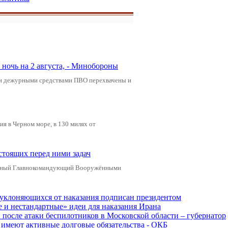
ночь на 2 августа, - Минобороны
ами дежурными средствами ПВО перехвачены и
я в Черном море, в 130 милях от
стоящих перед ними задач
ховный Главнокомандующий Вооружёнными
, уклоняющихся от наказания подписан президентом
е и нестандартные» идеи для наказания Ирана
и после атаки беспилотников в Московской области – губернатор
ы имеют активные долговые обязательства - ОКБ