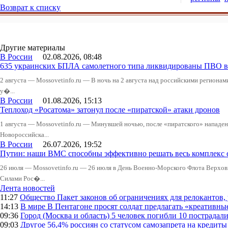
Возврат к списку
Другие материалы
В России
02.08.2026, 08:48
635 украинских БПЛА самолетного типа ликвидированы ПВО в 
2 августа — Mossovetinfo.ru — В ночь на 2 августа над российскими регион
у�...
В России
01.08.2026, 15:13
Теплоход «Росатома» затонул после «пиратской» атаки дронов
1 августа — Mossovetinfo.ru — Минувшей ночью, после «пиратского» нападени
Новороссийска...
В России
26.07.2026, 19:52
Путин: наши ВМС способны эффективно решать весь комплекс 
26 июля — Mossovetinfo.ru — 26 июля в День Военно-Морского Флота Вер
Силами Рос�...
Лента новостей
11:27
Общество
Пакет законов об ограничениях для релокантов
14:13
В мире
В Пентагоне просят солдат предлагать «креативны
09:36
Город (Москва и область)
5 человек погибли 10 пострадал
09:03
Другое
56,4% россиян со статусом самозапрета на кредит