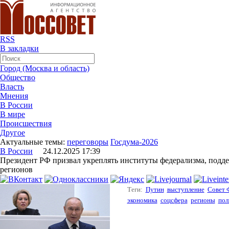
RSS
В закладки
Город (Москва и область)
Общество
Власть
Мнения
В России
В мире
Происшествия
Другое
Актуальные темы:
переговоры
Госдума-2026
В России
24.12.2025 17:39
Президент РФ призвал укреплять институты федерализма, подде
регионов
Теги:
Путин
выступление
Совет 
экономика
соцсфера
регионы
пол