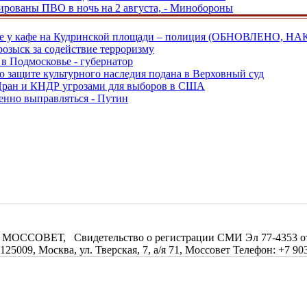
рованы ПВО в ночь на 2 августа, - Минобороны
ве у кафе на Кудринской площади – полиция (ОБНОВЛЕНО, НА
розыск за содействие терроризму
в Подмосковье - губернатор
о защите культурного наследия подана в Верховный суд
 Иран и КНДР угрозами для выборов в США
енно выправляться - Путин
МОССОВЕТ, Свидетельство о регистрации СМИ Эл 77-4353 от 0
09, Москва, ул. Тверская, 7, а/я 71, Моссовет Телефон: +7 903