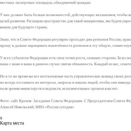
местных экспертных площадок, объединений граждан.
У них должно быть больше возможностей, действующих механизмов, чтобы вн
целей развития. Расширяя пространство для такой инициативы, мы будем укр
важны для будущего страны.
Знаю, что в Совете Федерации регулярно проходят дни регионов России, пра
прошу и дальше наращивать вовлечённость регионов в эту общую, совместну
У всех субъектов Федерации есть свои точки роста, сильные стороны. Безусло
наша с вами и ваша в данном случае святая обязанность. Каждый из вас, сенато
Но в то же время вы все неотъемлемая часть управленческих команд своих рег
но всегда отстаивать их интересы, запросы и наказы людей, чтобы они никогда
поля зрения министерств и ведомств, исполнительных органов власти».
Фото: сайт Кремля: Заседание Совета Федерации. С Председателем Совета Ф
Алексей Никольский, МИА «Россия сегодня»
x
Карта места