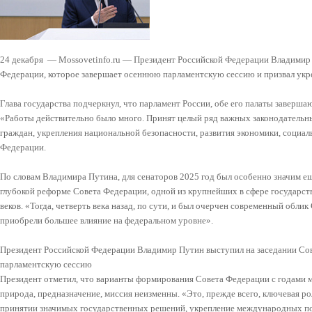
24 декабря — Mossovetinfo.ru — Президент Российской Федерации Владимир 
Федерации, которое завершает осеннюю парламентскую сессию и призвал укр
Глава государства подчеркнул, что парламент России, обе его палаты заверш
«Работы действительно было много. Принят целый ряд важных законодательн
граждан, укрепления национальной безопасности, развития экономики, социа
Федерации.
По словам Владимира Путина, для сенаторов 2025 год был особенно значим ещ
глубокой реформе Совета Федерации, одной из крупнейших в сфере государст
веков. «Тогда, четверть века назад, по сути, и был очерчен современный облик
приобрели большее влияние на федеральном уровне».
Президент Российской Федерации Владимир Путин выступил на заседании Со
парламентскую сессию
Президент отметил, что варианты формирования Совета Федерации с годами ме
природа, предназначение, миссия неизменны. «Это, прежде всего, ключевая ро
принятии значимых государственных решений, укрепление международных п