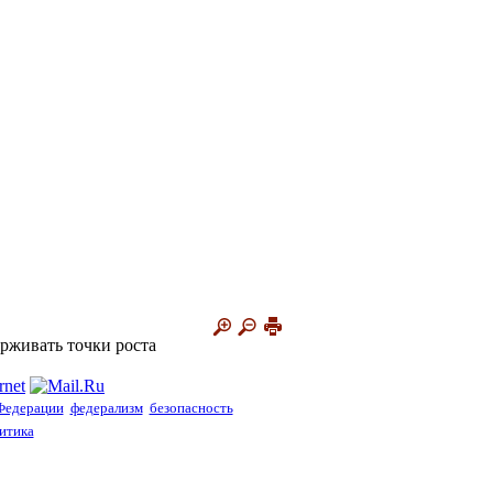
рживать точки роста
Федерации
федерализм
безопасность
итика