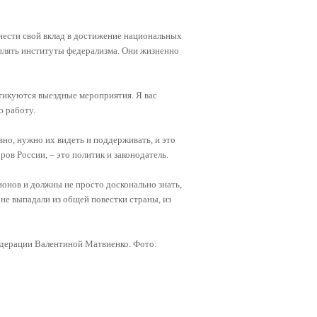
ести свой вклад в достижение национальных
еплять институты федерализма. Они жизненно
ктикуются выездные мероприятия. Я вас
ю работу.
вно, нужно их видеть и поддерживать, и это
ров России, – это политик и законодатель.
ионов и должны не просто досконально знать,
 не выпадали из общей повестки страны, из
едерации Валентиной Матвиенко. Фото: