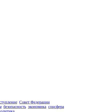
ступление
Совет Федерации
м
безопасность
экономика
соцсфера
политика