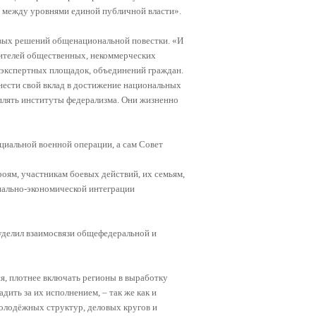
ь между уровнями единой публичной власти».
овых решений общенациональной повестки. «И
авителей общественных, некоммерческих
 экспертных площадок, объединений граждан.
ести свой вклад в достижение национальных
еплять институты федерализма. Они жизненно
ециальной военной операции, а сам Совет
роям, участникам боевых действий, их семьям,
иально-экономической интеграции
уделил взаимосвязи общефедеральной и
ся, плотнее включать регионы в выработку
ить за их исполнением, – так же как и
олодёжных структур, деловых кругов и