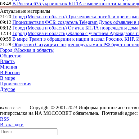
08:48
В России
635 украинских БПЛА самолетного типа ликвиди
Актуальные материалы
21:20
Город (Москва и область)
Три человека погибли при взры
09:12
Происшествия
ФСБ: создатель Telegram Дуров объявлен в 
06:12
Город (Москва и область)
От атак БПЛА повреждены дома 
12:13
Город (Москва и область)
Жалоба с участием Архнадзора п
09:55
В мире
Трамп в обращении к нации назвал Россию, КНР,
21:28
Общество
Ситуация с нефтепродуктами в РФ будет постеп
Город (Москва и область)
Общество
Власть
Мнения
В России
В мире
Происшествия
Другое
Copyright © 2001-2023 Информационное агентство 
ИА МОССОВЕТ
гиперссылка на ИА МОССОВЕТ обязательна. Почтовый адрес: 1250
RSS
В закладки