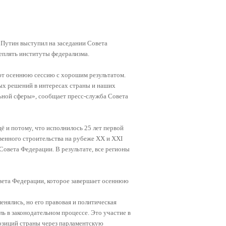
Путин выступил на заседании Совета
еплять институты федерализма.
ают осеннюю сессию с хорошим результатом.
ых решений в интересах страны и наших
льной сферы», сообщает пресс-служба Совета
ё и потому, что исполнилось 25 лет первой
венного строительства на рубеже XX и XXI
 Совета Федерации. В результате, все регионы
вета Федерации, которое завершает осеннюю
нялись, но его правовая и политическая
ль в законодательном процессе. Это участие в
озиций страны через парламентскую