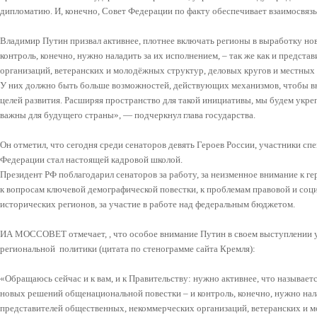
дипломатию. И, конечно, Совет Федерации по факту обеспечивает взаимосвяз
Владимир Путин призвал активнее, плотнее включать регионы в выработку н
контроль, конечно, нужно наладить за их исполнением, – так же как и предст
организаций, ветеранских и молодёжных структур, деловых кругов и местных
У них должно быть больше возможностей, действующих механизмов, чтобы вн
целей развития. Расширяя пространство для такой инициативы, мы будем укр
важны для будущего страны», — подчеркнул глава государства.
Он отметил, что сегодня среди сенаторов девять Героев России, участники сп
Федерации стал настоящей кадровой школой.
Президент РФ поблагодарил сенаторов за работу, за неизменное внимание к ге
к вопросам ключевой демографической повестки, к проблемам правовой и соц
исторических регионов, за участие в работе над федеральным бюджетом.
ИА МОССОВЕТ отмечает, , что особое внимание Путин в своем выступлении 
региональной политики (цитата по стенограмме сайта Кремля):
«Обращаюсь сейчас и к вам, и к Правительству: нужно активнее, что называет
новых решений общенациональной повестки – и контроль, конечно, нужно налад
представителей общественных, некоммерческих организаций, ветеранских и м