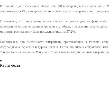
В течение года в Россию прибыло 124 900 иностранцев. По сравнению с 2
сократилось на 4%, в то время как число выехавших из страны иностранцев вы
Отмечается, что сокращение числа мигрантов происходит на фоне естест
приехавшие мигранты компенсировали эту убыль, и население страны даже в
мигранты восполнили убыль населения лишь на 57,2%.
Сообщается, что численность мигрантов, приезжающих в Россию, сокра
Азербайджана, Армении и Туркменистана. Особенно сильно сократилось кол
Узбекистана и с Украины. Ранее эти страны являлись крупнейшими миграцион
x
Карта места