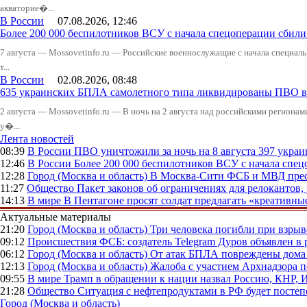
акваторие�...
В России
07.08.2026, 12:46
Более 200 000 беспилотников ВСУ с начала спецоперации сби
7 августа — Mossovetinfo.ru — Российские военнослужащие с начала специал
т...
В России
02.08.2026, 08:48
635 украинских БПЛА самолетного типа ликвидированы ПВО в 
2 августа — Mossovetinfo.ru — В ночь на 2 августа над российскими регион
у�...
Лента новостей
08:39
В России
ПВО уничтожили за ночь на 8 августа 397 укр
12:46
В России
Более 200 000 беспилотников ВСУ с начала сп
12:28
Город (Москва и область)
В Москва-Сити ФСБ и МВД прес
11:27
Общество
Пакет законов об ограничениях для релокантов
14:13
В мире
В Пентагоне просят солдат предлагать «креативны
Актуальные материалы
21:20
Город (Москва и область)
Три человека погибли при взры
09:12
Происшествия
ФСБ: создатель Telegram Дуров объявлен в 
06:12
Город (Москва и область)
От атак БПЛА повреждены дома 
12:13
Город (Москва и область)
Жалоба с участием Архнадзора п
09:55
В мире
Трамп в обращении к нации назвал Россию, КНР,
21:28
Общество
Ситуация с нефтепродуктами в РФ будет постеп
Город (Москва и область)