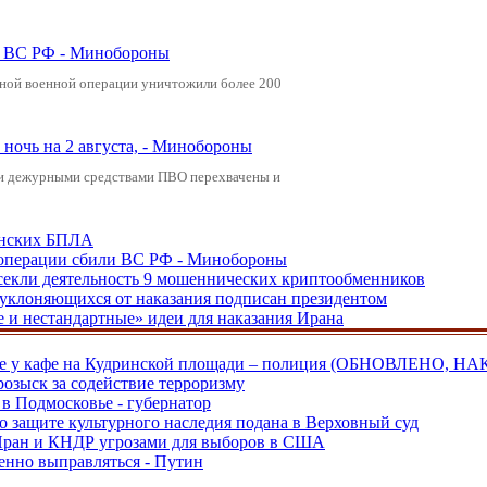
ли ВС РФ - Минобороны
ьной военной операции уничтожили более 200
ночь на 2 августа, - Минобороны
ами дежурными средствами ПВО перехвачены и
аинских БПЛА
ецоперации сбили ВС РФ - Минобороны
екли деятельность 9 мошеннических криптообменников
, уклоняющихся от наказания подписан президентом
е и нестандартные» идеи для наказания Ирана
ве у кафе на Кудринской площади – полиция (ОБНОВЛЕНО, НА
розыск за содействие терроризму
в Подмосковье - губернатор
о защите культурного наследия подана в Верховный суд
 Иран и КНДР угрозами для выборов в США
енно выправляться - Путин